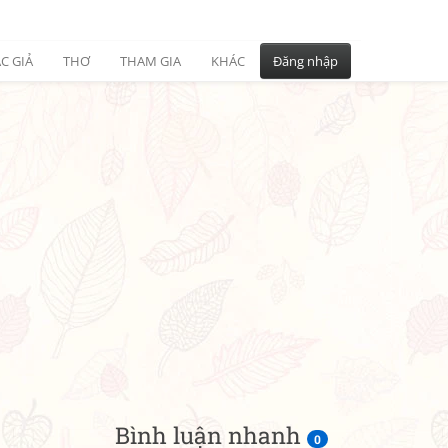
C GIẢ
THƠ
THAM GIA
KHÁC
Đăng nhập
Bình luận nhanh
0