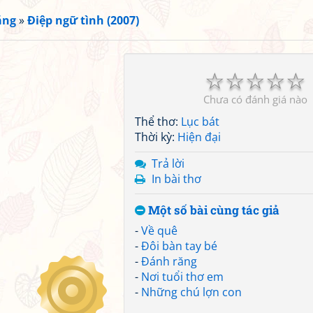
ắng
»
Điệp ngữ tình (2007)
☆
☆
☆
☆
☆
Chưa có đánh giá nào
Thể thơ:
Lục bát
Thời kỳ:
Hiện đại
Trả lời
In bài thơ
Một số bài cùng tác giả
-
Về quê
-
Đôi bàn tay bé
-
Đánh răng
-
Nơi tuổi thơ em
-
Những chú lợn con