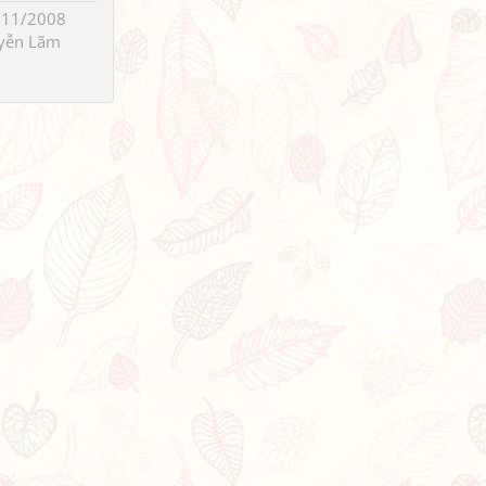
/11/2008
yễn Lãm