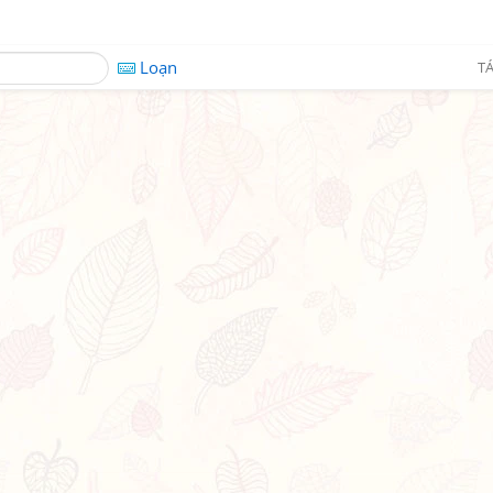
Loạn
TÁ