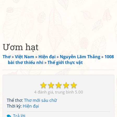
Ươm hạt
Thơ
»
Việt Nam
»
Hiện đại
»
Nguyễn Lãm Thắng
»
1008
bài thơ thiếu nhi
»
Thế giới thực vật
☆
☆
☆
☆
☆
4
5.00
Thể thơ:
Thơ mới sáu chữ
Thời kỳ:
Hiện đại
Trả lời