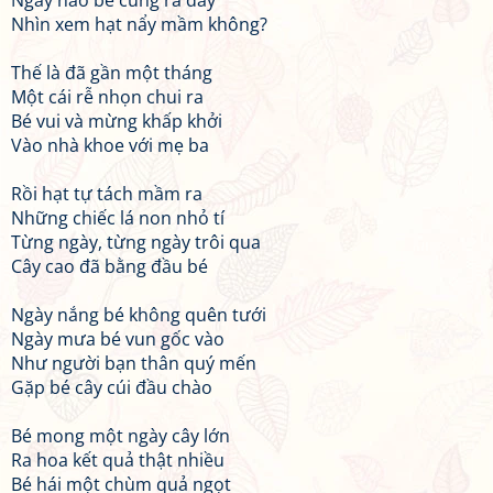
Ngày nào bé cũng ra đấy
Nhìn xem hạt nẩy mầm không?
Thế là đã gần một tháng
Một cái rễ nhọn chui ra
Bé vui và mừng khấp khởi
Vào nhà khoe với mẹ ba
Rồi hạt tự tách mầm ra
Những chiếc lá non nhỏ tí
Từng ngày, từng ngày trôi qua
Cây cao đã bằng đầu bé
Ngày nắng bé không quên tưới
Ngày mưa bé vun gốc vào
Như người bạn thân quý mến
Gặp bé cây cúi đầu chào
Bé mong một ngày cây lớn
Ra hoa kết quả thật nhiều
Bé hái một chùm quả ngọt