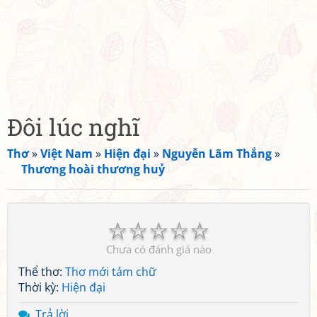
Đôi lúc nghĩ
Thơ
»
Việt Nam
»
Hiện đại
»
Nguyễn Lãm Thắng
»
Thương hoài thương huỷ
☆
☆
☆
☆
☆
Chưa có đánh giá nào
Thể thơ:
Thơ mới tám chữ
Thời kỳ:
Hiện đại
Trả lời