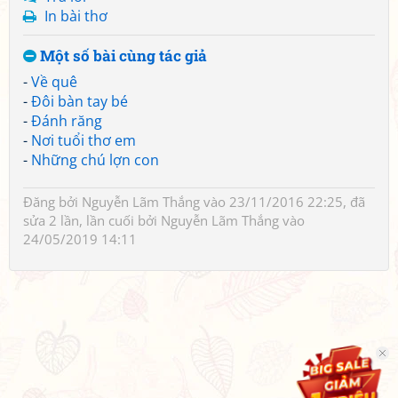
In bài thơ
Một số bài cùng tác giả
-
Về quê
-
Đôi bàn tay bé
-
Đánh răng
-
Nơi tuổi thơ em
-
Những chú lợn con
Đăng bởi
Nguyễn Lãm Thắng
vào 23/11/2016 22:25, đã
sửa 2 lần, lần cuối bởi
Nguyễn Lãm Thắng
vào
24/05/2019 14:11