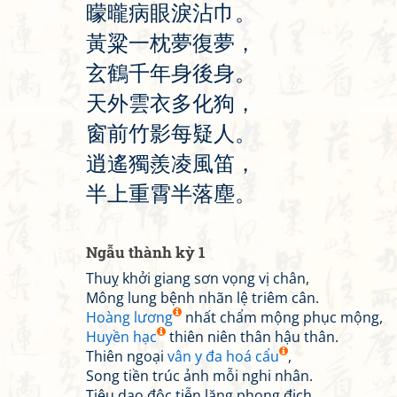
曚
曨
病
眼
淚
沾
巾
。
黃
粱
一
枕
夢
復
夢
，
玄
鶴
千
年
身
後
身
。
天
外
雲
衣
多
化
狗
，
窗
前
竹
影
每
疑
人
。
逍
遙
獨
羨
凌
風
笛
，
半
上
重
霄
半
落
塵
。
Ngẫu thành kỳ 1
Thuỵ khởi giang sơn vọng vị chân,
Mông lung bệnh nhãn lệ triêm cân.
Hoàng lương
nhất chẩm mộng phục mộng,
Huyền hạc
thiên niên thân hậu thân.
Thiên ngoại
vân y đa hoá cẩu
,
Song tiền trúc ảnh mỗi nghi nhân.
Tiêu dao độc tiễn lăng phong địch,