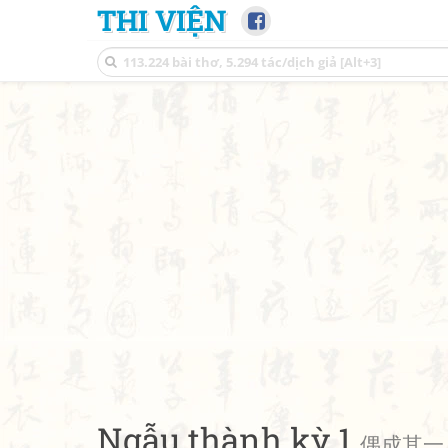
THI VIỆN
Ngẫu thành kỳ 1
偶成其一 • 