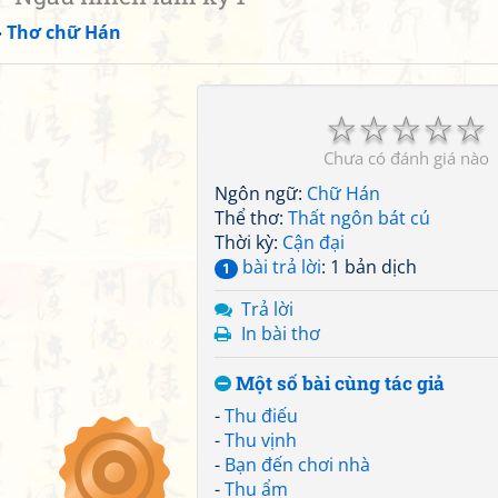
»
Thơ chữ Hán
☆
☆
☆
☆
☆
Chưa có đánh giá nào
Ngôn ngữ:
Chữ Hán
Thể thơ:
Thất ngôn bát cú
Thời kỳ:
Cận đại
bài trả lời
: 1 bản dịch
1
Trả lời
In bài thơ
Một số bài cùng tác giả
-
Thu điếu
-
Thu vịnh
-
Bạn đến chơi nhà
-
Thu ẩm