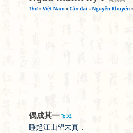
Thơ
»
Việt Nam
»
Cận đại
»
Nguyễn Khuyến
偶
成
其
一
睡
起
江
山
望
未
真
，