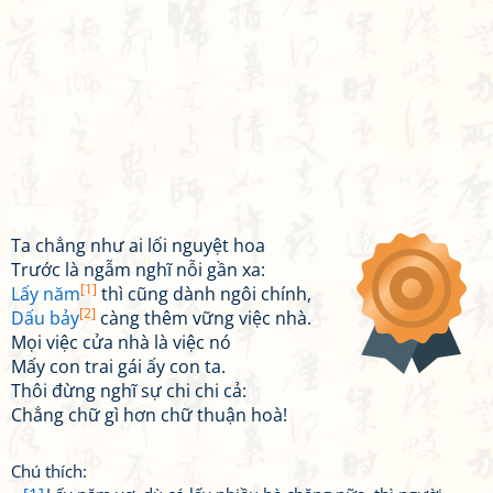
Ta chẳng như ai lối nguyệt hoa
Trước là ngẫm nghĩ nỗi gần xa:
[1]
Lấy năm
thì cũng dành ngôi chính,
[2]
Dấu bảy
càng thêm vững việc nhà.
Mọi việc cửa nhà là việc nó
Mấy con trai gái ấy con ta.
Thôi đừng nghĩ sự chi chi cả:
Chẳng chữ gì hơn chữ thuận hoà!
Chú thích: