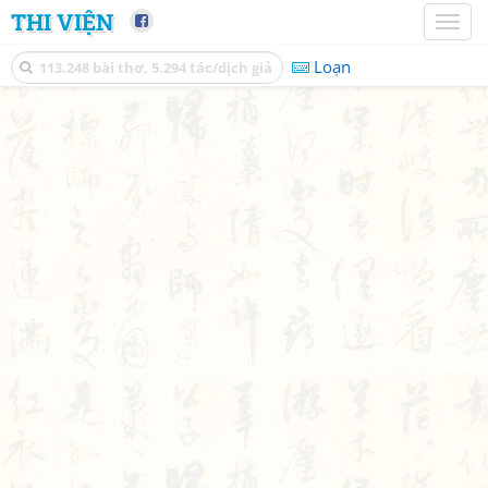
THI VIỆN
Toggl
naviga
Loạn