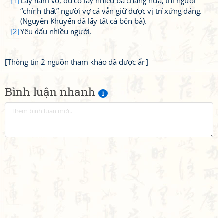
[1]
Lấy năm vợ, dù có lấy nhiều bà chăng nữa, thì người
“chính thất” người vợ cả vẫn giữ được vị trí xứng đáng.
(Nguyễn Khuyến đã lấy tất cả bốn bà).
[2]
Yêu dấu nhiều người.
[Thông tin 2 nguồn tham khảo đã được ẩn]
Bình luận nhanh
1