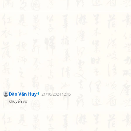
Đào Văn Huy
21/10/2024 12:45
khuyến vợ