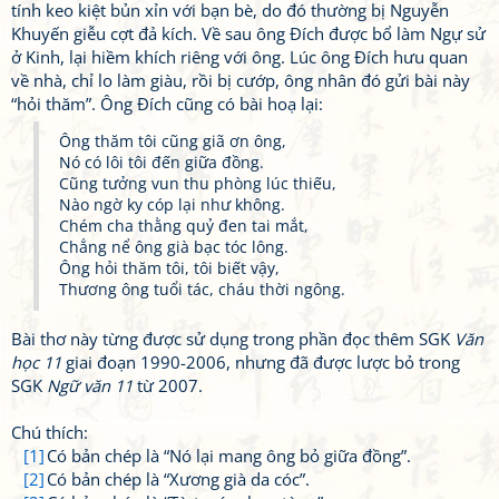
tính keo kiệt bủn xỉn với bạn bè, do đó thường bị Nguyễn
Khuyến giễu cợt đả kích. Về sau ông Đích được bổ làm Ngự sử
ở Kinh, lại hiềm khích riêng với ông. Lúc ông Đích hưu quan
về nhà, chỉ lo làm giàu, rồi bị cướp, ông nhân đó gửi bài này
“hỏi thăm”. Ông Đích cũng có bài hoạ lại:
Ông thăm tôi cũng giã ơn ông,
Nó có lôi tôi đến giữa đồng.
Cũng tưởng vun thu phòng lúc thiếu,
Nào ngờ ky cóp lại như không.
Chém cha thằng quỷ đen tai mắt,
Chẳng nể ông già bạc tóc lông.
Ông hỏi thăm tôi, tôi biết vậy,
Thương ông tuổi tác, cháu thời ngông.
Bài thơ này từng được sử dụng trong phần đọc thêm SGK
Văn
học 11
giai đoạn 1990-2006, nhưng đã được lược bỏ trong
SGK
Ngữ văn 11
từ 2007.
Chú thích:
[1]
Có bản chép là “Nó lại mang ông bỏ giữa đồng”.
[2]
Có bản chép là “Xương già da cóc”.