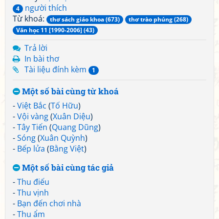
người thích
4
Từ khoá:
thơ sách giáo khoa (673)
thơ trào phúng (268)
Văn học 11 [1990-2006] (43)
Trả lời
In bài thơ
Tài liệu đính kèm
1
Một số bài cùng từ khoá
-
Việt Bắc
(
Tố Hữu
)
-
Vội vàng
(
Xuân Diệu
)
-
Tây Tiến
(
Quang Dũng
)
-
Sóng
(
Xuân Quỳnh
)
-
Bếp lửa
(
Bằng Việt
)
Một số bài cùng tác giả
-
Thu điếu
-
Thu vịnh
-
Bạn đến chơi nhà
-
Thu ẩm