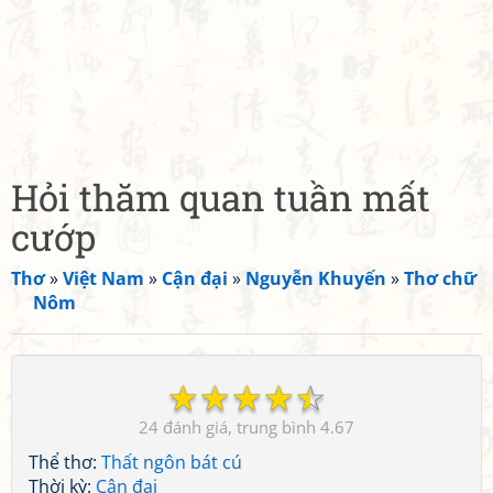
Hỏi thăm quan tuần mất
cướp
Thơ
»
Việt Nam
»
Cận đại
»
Nguyễn Khuyến
»
Thơ chữ
Nôm
☆
☆
☆
☆
☆
24
4.67
Thể thơ:
Thất ngôn bát cú
Thời kỳ:
Cận đại