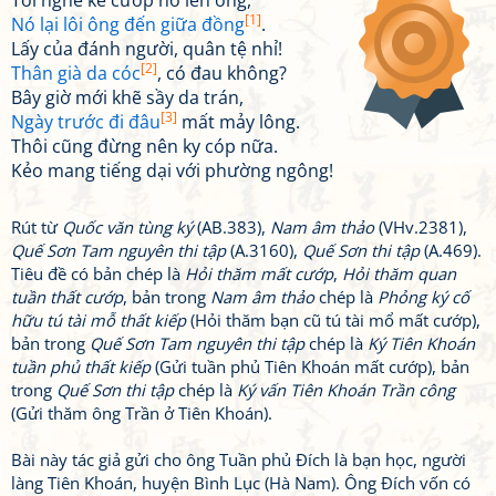
Tôi nghe kẻ cướp nó lèn ông,
[1]
Nó lại lôi ông đến giữa đồng
.
Lấy của đánh người, quân tệ nhỉ!
[2]
Thân già da cóc
, có đau không?
Bây giờ mới khẽ sầy da trán,
[3]
Ngày trước đi đâu
mất mảy lông.
Thôi cũng đừng nên ky cóp nữa.
Kẻo mang tiếng dại với phường ngông!
Rút từ
Quốc văn tùng ký
(AB.383),
Nam âm thảo
(VHv.2381),
Quế Sơn Tam nguyên thi tập
(A.3160),
Quế Sơn thi tập
(A.469).
Tiêu đề có bản chép là
Hỏi thăm mất cướp
,
Hỏi thăm quan
tuần thất cướp
, bản trong
Nam âm thảo
chép là
Phỏng ký cố
hữu tú tài mỗ thất kiếp
(Hỏi thăm bạn cũ tú tài mổ mất cướp),
bản trong
Quế Sơn Tam nguyên thi tập
chép là
Ký Tiên Khoán
tuần phủ thất kiếp
(Gửi tuần phủ Tiên Khoán mất cướp), bản
trong
Quế Sơn thi tập
chép là
Ký vấn Tiên Khoán Trần công
(Gửi thăm ông Trần ở Tiên Khoán).
Bài này tác giả gửi cho ông Tuần phủ Đích là bạn học, người
làng Tiên Khoán, huyện Bình Lục (Hà Nam). Ông Đích vốn có