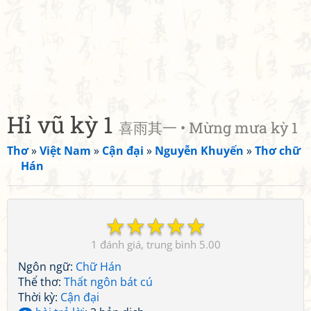
Hỉ vũ kỳ 1
喜雨其一 • Mừng mưa kỳ 1
Thơ
»
Việt Nam
»
Cận đại
»
Nguyễn Khuyến
»
Thơ chữ
Hán
☆
☆
☆
☆
☆
1
5.00
Ngôn ngữ:
Chữ Hán
Thể thơ:
Thất ngôn bát cú
Thời kỳ:
Cận đại