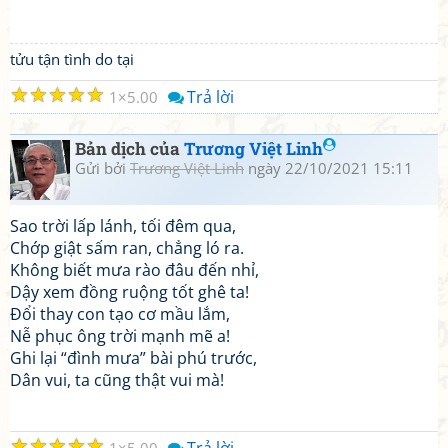
tửu tận tình do tại
☆
☆
☆
☆
☆
Trả lời
1
5.00
Bản dịch của
Trương Việt Linh
Gửi bởi
Trương Việt Linh
ngày 22/10/2021 15:11
Sao trời lấp lánh, tối đêm qua,
Chớp giật sấm ran, chẳng ló ra.
Không biết mưa rào đâu đến nhỉ,
Dậy xem đồng ruộng tốt ghê ta!
Đổi thay con tạo cơ mầu lắm,
Nễ phục ông trời mạnh mẽ a!
Ghi lại “đình mưa” bài phú trước,
Dân vui, ta cũng thật vui mà!
☆
☆
☆
☆
☆