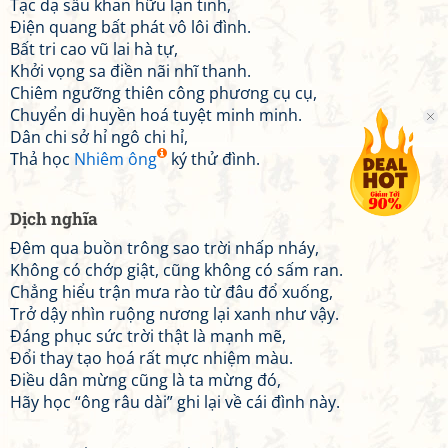
Tạc dạ sầu khan hữu lạn tinh,
Điện quang bất phát vô lôi đình.
Bất tri cao vũ lai hà tự,
Khởi vọng sa điền nãi nhĩ thanh.
Chiêm ngưỡng thiên công phương cụ cụ,
Chuyển di huyền hoá tuyệt minh minh.
Dân chi sở hỉ ngô chi hỉ,
Thả học
Nhiêm ông
ký thử đình.
Dịch nghĩa
Đêm qua buồn trông sao trời nhấp nháy,
Không có chớp giật, cũng không có sấm ran.
Chẳng hiểu trận mưa rào từ đâu đổ xuống,
Trở dậy nhìn ruộng nương lại xanh như vậy.
Đáng phục sức trời thật là mạnh mẽ,
Đổi thay tạo hoá rất mực nhiệm màu.
Điều dân mừng cũng là ta mừng đó,
Hãy học “ông râu dài” ghi lại về cái đình này.