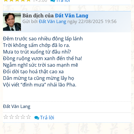
Trả lời
1
5.00
Bản dịch của
Đất Văn Lang
Gửi bởi
Đất Văn Lang
ngày 22/08/2025 19:56
Đêm trước sao nhiều đông lấp lánh
Trời không sấm chớp đã lo ra.
Mưa to trút xuống từ đâu nhỉ?
Đồng ruộng vươn xanh đến thế ha!
Ngẫm nghĩ sức trời sao mạnh mẽ
Đổi dời tạo hoá thật cao xa
Dân mừng ta cũng mừng lây họ
Vội viết “đình mưa” nhái lão Pha.
Đất Văn Lang
☆
☆
☆
☆
☆
Trả lời