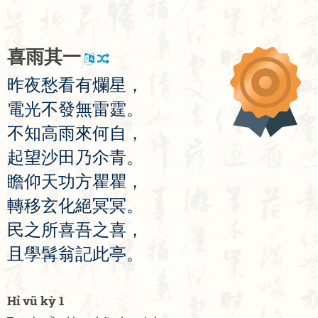
喜
雨
其
一
昨
夜
愁
看
有
爛
星
，
電
光
不
發
無
雷
霆
。
不
知
高
雨
來
何
自
，
起
望
沙
田
乃
尒
青
。
瞻
仰
天
功
方
瞿
瞿
，
轉
移
玄
化
絕
冥
冥
。
民
之
所
喜
吾
之
喜
，
且
學
髯
翁
記
此
亭
。
Hỉ vũ kỳ 1