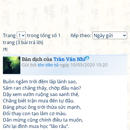
Trang
trong tổng số 1
Xếp theo:
trang (3 bài trả lời)
[
1
]
Bản dịch của
Trần Văn Nhĩ
Gửi bởi
tôn tiền tử
ngày 10/05/2020 10:20
Buồn ngắm trời đêm lấp lánh sao,
Sấm ran chẳng thấy, chớp đâu nào?
Dậy xem vườn ruộng sao xanh thế,
Chẳng biết trận mưa đến tự đâu.
Đáng phục ông trời thừa sức mạnh,
Đổi thay con tạo lắm cơ màu.
Dân mừng cũng chính điều ta muốn,
Ghi lại đình mưa học “lão râu”.