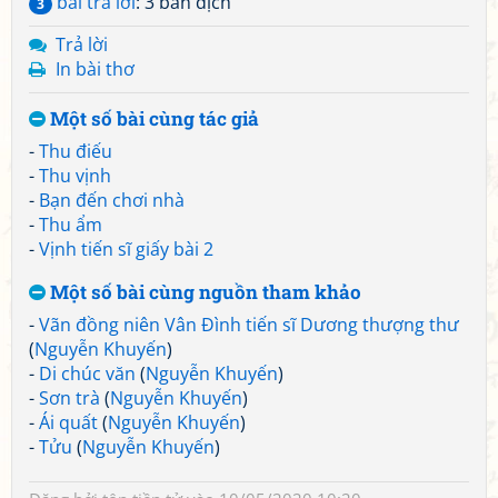
bài trả lời
: 3 bản dịch
3
Trả lời
In bài thơ
Một số bài cùng tác giả
-
Thu điếu
-
Thu vịnh
-
Bạn đến chơi nhà
-
Thu ẩm
-
Vịnh tiến sĩ giấy bài 2
Một số bài cùng nguồn tham khảo
-
Vãn đồng niên Vân Đình tiến sĩ Dương thượng thư
(
Nguyễn Khuyến
)
-
Di chúc văn
(
Nguyễn Khuyến
)
-
Sơn trà
(
Nguyễn Khuyến
)
-
Ái quất
(
Nguyễn Khuyến
)
-
Tửu
(
Nguyễn Khuyến
)