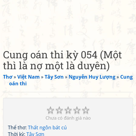
Cung oán thi kỳ 054 (Một
thì là nợ một là duyên)
Thơ
»
Việt Nam
»
Tây Sơn
»
Nguyễn Huy Lượng
»
Cung
oán thi
☆
☆
☆
☆
☆
Chưa có đánh giá nào
Thể thơ:
Thất ngôn bát cú
Thời kỳ:
Tây Sơn