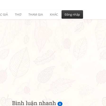
C GIẢ
THƠ
THAM GIA
KHÁC
Đăng nhập
Bình luận nhanh
0