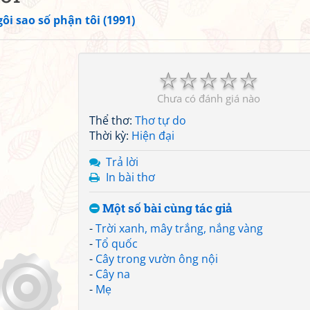
ôi sao số phận tôi (1991)
☆
☆
☆
☆
☆
Chưa có đánh giá nào
Thể thơ:
Thơ tự do
Thời kỳ:
Hiện đại
Trả lời
In bài thơ
Một số bài cùng tác giả
-
Trời xanh, mây trắng, nắng vàng
-
Tổ quốc
-
Cây trong vườn ông nội
-
Cây na
-
Mẹ