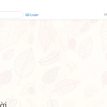
Loạn
TÁ
ời