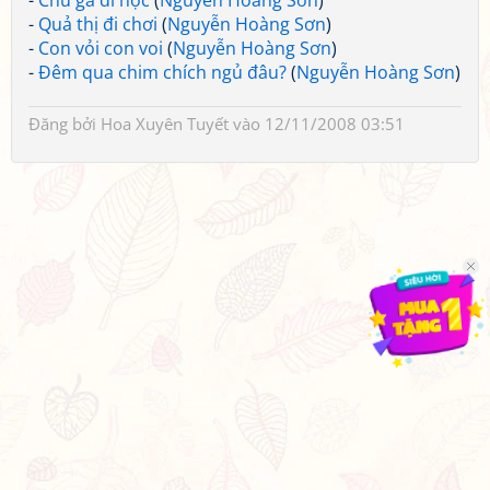
-
Chú gà đi học
(
Nguyễn Hoàng Sơn
)
-
Quả thị đi chơi
(
Nguyễn Hoàng Sơn
)
-
Con vỏi con voi
(
Nguyễn Hoàng Sơn
)
-
Đêm qua chim chích ngủ đâu?
(
Nguyễn Hoàng Sơn
)
Đăng bởi
Hoa Xuyên Tuyết
vào 12/11/2008 03:51