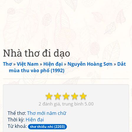
Nhà thơ đi dạo
Thơ
»
Việt Nam
»
Hiện đại
»
Nguyễn Hoàng Sơn
»
Dắt
mùa thu vào phố (1992)
☆
☆
☆
☆
☆
2
5.00
Thể thơ:
Thơ mới năm chữ
Thời kỳ:
Hiện đại
Từ khoá:
thơ thiếu nhi (2203)