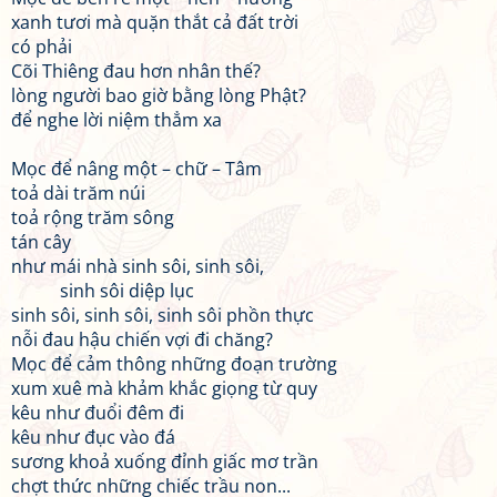
xanh tươi mà quặn thắt cả đất trời
có phải
Cõi Thiêng đau hơn nhân thế?
lòng người bao giờ bằng lòng Phật?
để nghe lời niệm thẳm xa
Mọc để nâng một – chữ – Tâm
toả dài trăm núi
toả rộng trăm sông
tán cây
như mái nhà sinh sôi, sinh sôi,
sinh sôi diệp lục
sinh sôi, sinh sôi, sinh sôi phồn thực
nỗi đau hậu chiến vợi đi chăng?
Mọc để cảm thông những đoạn trường
xum xuê mà khảm khắc giọng từ quy
kêu như đuổi đêm đi
kêu như đục vào đá
sương khoả xuống đỉnh giấc mơ trần
chợt thức những chiếc trầu non...