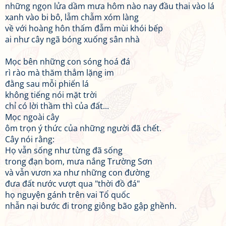
những ngọn lửa dầm mưa hôm nào nay đầu thai vào lá
xanh vào bi bô, lẫm chẫm xóm làng
về với hoàng hôn thấm đẫm mùi khói bếp
ai như cây ngã bóng xuống sân nhà
Mọc bên những con sóng hoá đá
rì rào mà thăm thẳm lặng im
đằng sau mỗi phiến lá
không tiếng nói mặt trời
chỉ có lời thầm thì của đất...
Mọc ngoài cây
ôm trọn ý thức của những người đã chết.
Cây nói rằng:
Họ vẫn sống như từng đã sống
trong đạn bom, mưa nắng Trường Sơn
và vẫn vươn xa như những con đường
đưa đất nước vượt qua "thời đồ đá"
họ nguyện gánh trên vai Tổ quốc
nhẫn nại bước đi trong giông bão gập ghềnh.