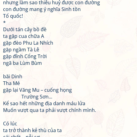
nhưng làm sao thiêu huỷ được con đường
con đường mang ý nghĩa Sinh tồn
Tổ quốc!
*
Dưới tán cây bồ đề
ta gặp cua chữa A
gặp đèo Phu La Nhích
gặp ngầm Tà Lê
gặp đỉnh Cổng Trời
ngã ba Lùm Bùm
bãi Dinh
Tha Mé
gặp lại Văng Mu – cuống họng
Trường Sơn...
Kể sao hết những địa danh máu lửa
Muốn vượt qua ta phải vượt chính mình.
Có lúc
ta trở thành kẻ thù của ta