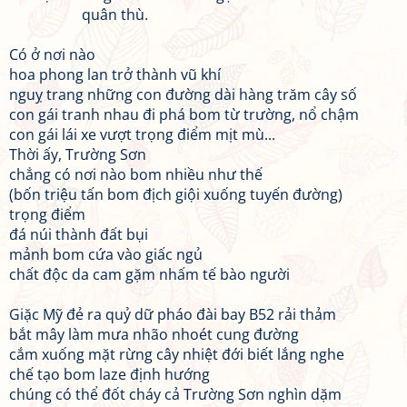
quân thù.
Có ở nơi nào
hoa phong lan trở thành vũ khí
nguỵ trang những con đường dài hàng trăm cây số
con gái tranh nhau đi phá bom từ trường, nổ chậm
con gái lái xe vượt trọng điểm mịt mù...
Thời ấy, Trường Sơn
chẳng có nơi nào bom nhiều như thế
(bốn triệu tấn bom địch giội xuống tuyến đường)
trọng điểm
đá núi thành đất bụi
mảnh bom cứa vào giấc ngủ
chất độc da cam gặm nhấm tế bào người
Giặc Mỹ đẻ ra quỷ dữ pháo đài bay B52 rải thảm
bắt mây làm mưa nhão nhoét cung đường
cắm xuống mặt rừng cây nhiệt đới biết lắng nghe
chế tạo bom laze định hướng
chúng có thể đốt cháy cả Trường Sơn nghìn dặm