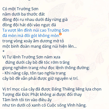
Có một Trường Sơn
nằm dưới ba thước đất
đồng đội ru nhau dưới đáy rừng già
đồng đội hát dội vào ngực đá
Ta vượt lên đỉnh núi cao Trường Sơn
đá mòn mà đôi gót không mòn
trong vòng xoáy âm dương mờ tỏ
một binh đoàn mang dáng núi hiện lên...
*
Vị Tư lệnh Trường Sơn năm xưa
đứng dưới cây bồ đề tóc rớm trắng
giọng nghiêm trang như đọc lệnh thông đường:
- Khi nâng cấp, tôn tạo nghĩa trang
cây bồ đề vẫn phải được giữ nguyên vị trí.
Vị trí mọc của cây đã được Đấng Thiêng liêng lựa chọn
Tượng đài Đức Phật không ai được đổi thay
Tâm linh tôi tin vào điều ấy
như tin dưới cỏ xanh có Cuộc sống Vĩnh hằng.