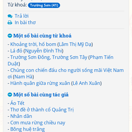
Từ khoá:
Trường Sơn (41)
Trả lời
In bài thơ
Một số bài cùng từ khoá
-
Khoảng trời, hố bom
(
Lâm Thị Mỹ Dạ
)
-
Lá đỏ
(
Nguyễn Đình Thi
)
-
Trường Sơn Đông, Trường Sơn Tây
(
Phạm Tiến
Duật
)
-
Chúng con chiến đấu cho người sống mãi Việt Nam
ơi
(
Nam Hà
)
-
Hành quân giữa rừng xuân
(
Lê Anh Xuân
)
Một số bài cùng tác giả
-
Áo Tết
-
Thơ đề ở thành cổ Quảng Trị
-
Nhân dân
-
Cơn mưa rừng chiều nay
-
Bông huệ trắng