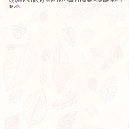
Nguyễn hữu Qúy, người như nặn máu từ trái tim mình làm chất liệu 
để viết.