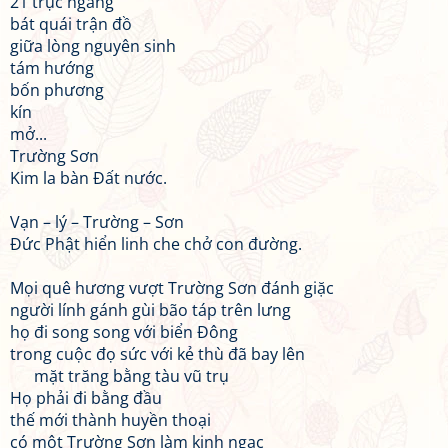
21 trục ngang
bát quái trận đồ
giữa lòng nguyên sinh
tám hướng
bốn phương
kín
mở...
Trường Sơn
Kim la bàn Đất nước.
Vạn – lý – Trường – Sơn
Đức Phật hiển linh che chở con đường.
Mọi quê hương vượt Trường Sơn đánh giặc
người lính gánh gùi bão táp trên lưng
họ đi song song với biển Đông
trong cuộc đọ sức với kẻ thù đã bay lên
mặt trăng bằng tàu vũ trụ
Họ phải đi bằng đầu
thế mới thành huyền thoại
có một Trường Sơn làm kinh ngạc