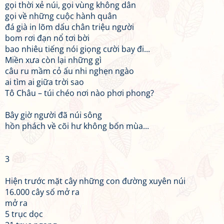
gọi thời xẻ núi, gọi vùng không dân
gọi về những cuộc hành quân
đá già in lõm dấu chân triệu người
bom rơi đạn nổ tơi bời
bao nhiêu tiếng nói giọng cười bay đi...
Miền xưa còn lại những gì
câu ru mầm cỏ ấu nhi nghẹn ngào
ai tìm ai giữa trời sao
Tô Châu – túi chéo nơi nào phơi phong?
Bây giờ người đã núi sông
hồn phách về cõi hư không bốn mùa...
3
Hiện trước mặt cây những con đường xuyên núi
16.000 cây số mở ra
mở ra
5 trục dọc