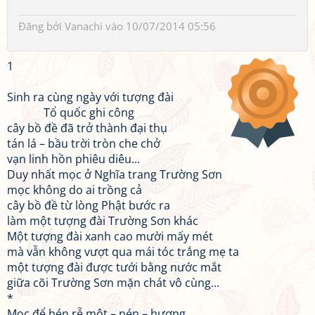
Đăng bởi
Vanachi
vào 10/07/2014 05:56
1
Sinh ra cùng ngày với tượng đài
Tổ quốc ghi công
cây bồ đề đã trở thành đại thụ
tán lá – bầu trời tròn che chở
vạn linh hồn phiêu diêu...
Duy nhất mọc ở Nghĩa trang Trường Sơn
mọc không do ai trồng cả
cây bồ đề từ lòng Phật bước ra
làm một tượng đài Trường Sơn khác
Một tượng đài xanh cao mười mấy mét
mà vẫn không vượt qua mái tóc trắng mẹ ta
một tượng đài được tưới bằng nước mắt
giữa cõi Trường Sơn mặn chát vô cùng...
*
Mọc để bén rễ một – nén – hương