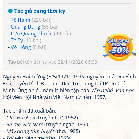
Tác giả cùng thời kỳ
-
Tế Hanh
(226 bài)
-
Quang Dũng
(55 bài)
-
Lưu Quang Thuận
(44 bài)
-
Tạ Tỵ
(10 bài)
-
Võ Hồng
(8 bài)
Tạo bởi
tôn tiền tử
vào 22/11/2020 06:03
Nguyễn Hải Trừng (5/5/1921 - 1996) nguyên quán xã Bình
Đại, huyện Bình Đại, tỉnh Bến Tre, sống tại TP Hồ Chí
Minh. Ông nhiều năm là biên tập báo
Văn nghệ
,
Văn học
.
Hội viên Hội Nhà văn Việt Nam từ năm 1957.
Tác phẩm đã xuất bản:
-
Chú Hai Neo
(truyện thơ, 1952)
-
Bà mẹ Việt Nam
(truyện ngắn, 1953)
-
Mấy dòng tâm huyết
(thơ, 1955)
-
Tôi yêu tiếng mẹ
(thơ, 1963)