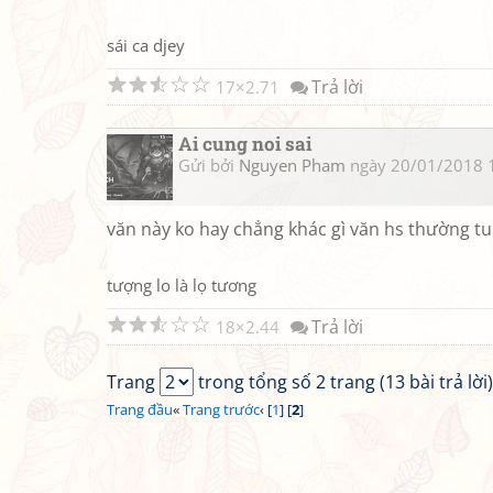
sái ca djey
☆
☆
☆
☆
☆
Trả lời
17
2.71
Ai cung noi sai
Gửi bởi
Nguyen Pham
ngày 20/01/2018 
văn này ko hay chẳng khác gì văn hs thường tui 
tượng lo là lọ tương
☆
☆
☆
☆
☆
Trả lời
18
2.44
Trang
trong tổng số 2 trang (13 bài trả lời)
Trang đầu
«
Trang trước
‹ [
1
] [
2
]