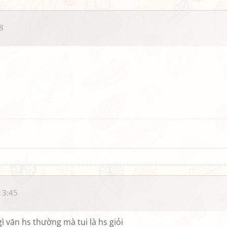
8
13:45
ì văn hs thường mà tui là hs giỏi