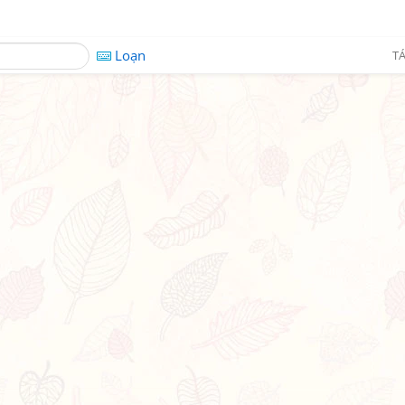
Loạn
TÁ