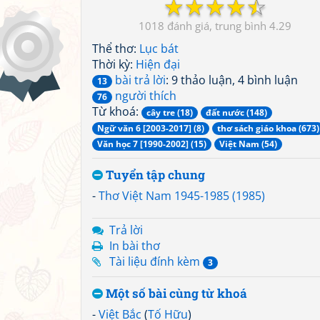
☆
☆
☆
☆
☆
1018
4.29
Thể thơ:
Lục bát
Thời kỳ:
Hiện đại
bài trả lời
: 9 thảo luận, 4 bình luận
13
người thích
76
Từ khoá:
cây tre (18)
đất nước (148)
Ngữ văn 6 [2003-2017] (8)
thơ sách giáo khoa (673)
Văn học 7 [1990-2002] (15)
Việt Nam (54)
Tuyển tập chung
-
Thơ Việt Nam 1945-1985 (1985)
Trả lời
In bài thơ
Tài liệu đính kèm
3
Một số bài cùng từ khoá
-
Việt Bắc
(
Tố Hữu
)