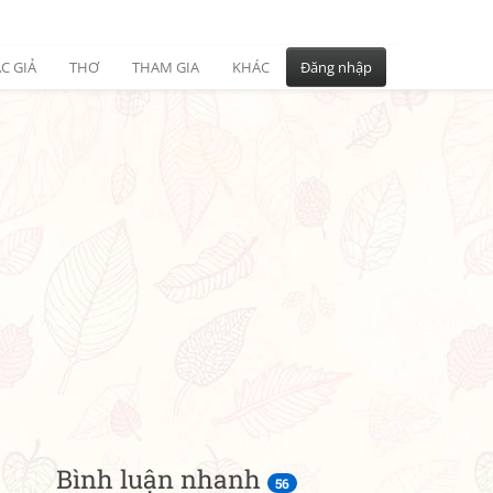
C GIẢ
THƠ
THAM GIA
KHÁC
Đăng nhập
Bình luận nhanh
56