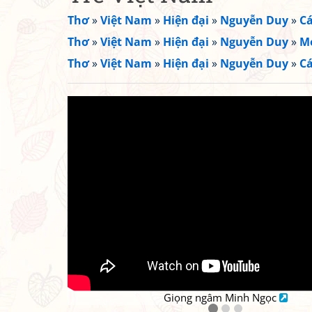
Thơ
»
Việt Nam
»
Hiện đại
»
Nguyễn Duy
»
Cá
Thơ
»
Việt Nam
»
Hiện đại
»
Nguyễn Duy
»
Mẹ
Thơ
»
Việt Nam
»
Hiện đại
»
Nguyễn Duy
»
Cá
Giọng ngâm Minh Ngọc