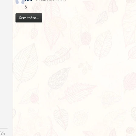
ò
Xem thêm...
sửa