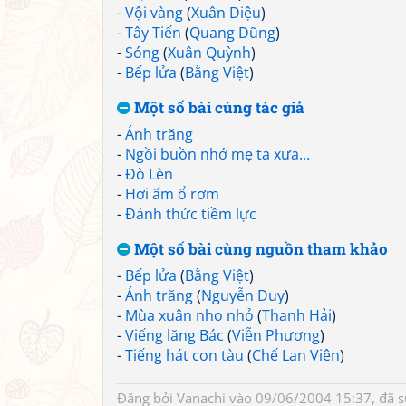
-
Vội vàng
(
Xuân Diệu
)
-
Tây Tiến
(
Quang Dũng
)
-
Sóng
(
Xuân Quỳnh
)
-
Bếp lửa
(
Bằng Việt
)
Một số bài cùng tác giả
-
Ánh trăng
-
Ngồi buồn nhớ mẹ ta xưa...
-
Đò Lèn
-
Hơi ấm ổ rơm
-
Đánh thức tiềm lực
Một số bài cùng nguồn tham khảo
-
Bếp lửa
(
Bằng Việt
)
-
Ánh trăng
(
Nguyễn Duy
)
-
Mùa xuân nho nhỏ
(
Thanh Hải
)
-
Viếng lăng Bác
(
Viễn Phương
)
-
Tiếng hát con tàu
(
Chế Lan Viên
)
Đăng bởi
Vanachi
vào 09/06/2004 15:37, đã 