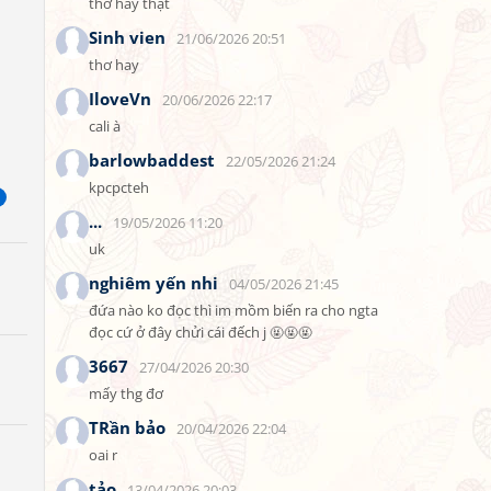
thơ hay thật
Sinh vien
21/06/2026 20:51
thơ hay
IloveVn
20/06/2026 22:17
cali à
barlowbaddest
22/05/2026 21:24
kpcpcteh
...
19/05/2026 11:20
uk
nghiêm yến nhi
04/05/2026 21:45
đứa nào ko đọc thì im mồm biến ra cho ngta 
đọc cứ ở đây chửi cái đếch j 🤬🤬🤬
3667
27/04/2026 20:30
mấy thg đơ
TRần bảo
20/04/2026 22:04
oai r
tảo
13/04/2026 20:03