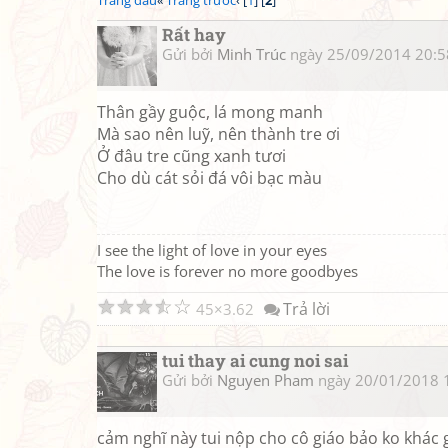
Trang đầu
«
Trang trước
‹ [
1
] [
2
]
Rất hay
Gửi bởi
Minh Trúc
ngày 25/09/2014 20:5
Thân gầy guộc, lá mong manh
Mà sao nên luỹ, nên thành tre ơi
Ở đâu tre cũng xanh tươi
Cho dù cát sỏi đá vôi bạc màu
I see the light of love in your eyes
The love is forever no more goodbyes
☆
☆
☆
☆
☆
Trả lời
45
3.62
tui thay ai cung noi sai
Gửi bởi
Nguyen Pham
ngày 20/01/2018 
cảm nghĩ này tui nộp cho cô giáo bảo ko khác g