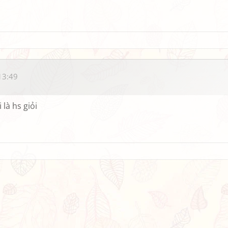
13:49
là hs giỏi