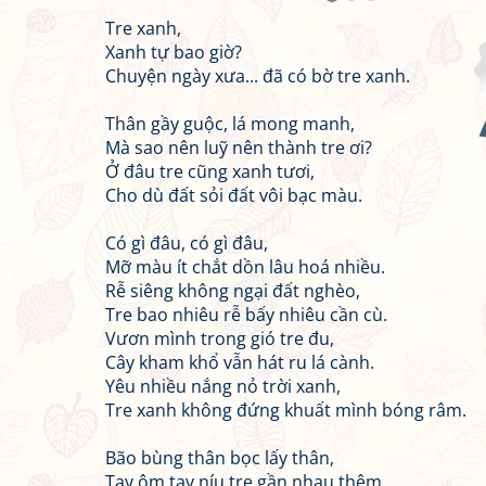
Tre xanh,
Xanh tự bao giờ?
Chuyện ngày xưa... đã có bờ tre xanh.
Thân gầy guộc, lá mong manh,
Mà sao nên luỹ nên thành tre ơi?
Ở đâu tre cũng xanh tươi,
Cho dù đất sỏi đất vôi bạc màu.
Có gì đâu, có gì đâu,
Mỡ màu ít chắt dồn lâu hoá nhiều.
Rễ siêng không ngại đất nghèo,
Tre bao nhiêu rễ bấy nhiêu cần cù.
Vươn mình trong gió tre đu,
Cây kham khổ vẫn hát ru lá cành.
Yêu nhiều nắng nỏ trời xanh,
Tre xanh không đứng khuất mình bóng râm.
Bão bùng thân bọc lấy thân,
Tay ôm tay níu tre gần nhau thêm.