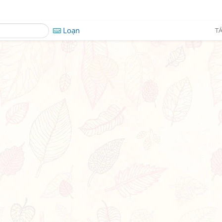
Loạn
TÁ