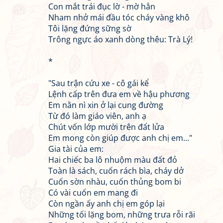
Con mắt trái đục lờ - mờ hẳn
Nham nhở mái đầu tóc cháy vàng khô
Tôi lặng đứng sững sờ
Trông ngực áo xanh dòng thêu: Trà Lý!
*
"Sau trận cứu xe - cô gái kể
Lệnh cấp trên đưa em về hậu phương
Em nằn nì xin ở lại cung đường
Từ đó làm giáo viên, anh ạ
Chút vốn lớp mười trên đất lửa
Em mong còn giúp được anh chị em..."
Gia tài của em:
Hai chiếc ba lô nhuộm màu đất đỏ
Toàn là sách, cuốn rách bìa, cháy dở
Cuốn sờn nhàu, cuốn thủng bom bi
Có vài cuốn em mang đi
Còn ngần ấy anh chị em góp lại
Những tối lặng bom, những trưa rỗi rãi