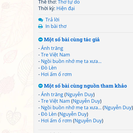
Thể thơ:
Thơ tự do
Thời kỳ:
Hiện đại
Trả lời
In bài thơ
Một số bài cùng tác giả
-
Ánh trăng
-
Tre Việt Nam
-
Ngồi buồn nhớ mẹ ta xưa...
-
Đò Lèn
-
Hơi ấm ổ rơm
Một số bài cùng nguồn tham khảo
-
Ánh trăng
(
Nguyễn Duy
)
-
Tre Việt Nam
(
Nguyễn Duy
)
-
Ngồi buồn nhớ mẹ ta xưa...
(
Nguyễn Duy
)
-
Đò Lèn
(
Nguyễn Duy
)
-
Hơi ấm ổ rơm
(
Nguyễn Duy
)