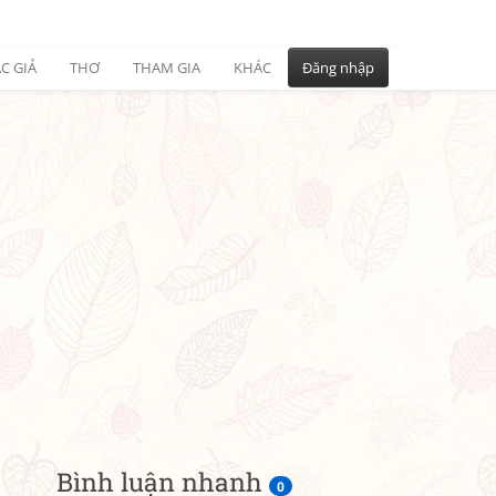
C GIẢ
THƠ
THAM GIA
KHÁC
Đăng nhập
Bình luận nhanh
0