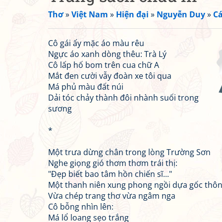
Thơ
»
Việt Nam
»
Hiện đại
»
Nguyễn Duy
»
Cá
Cô gái ấy mặc áo màu rêu
Ngực áo xanh dòng thêu: Trà Lý
Cô lấp hố bom trên cua chữ A
Mắt đen cười vẫy đoàn xe tôi qua
Má phủ màu đất núi
Dải tóc chảy thành đôi nhành suối trong
sương
*
Một trưa dừng chân trong lòng Trường Sơn
Nghe giọng gió thơm thơm trái thị:
"Đẹp biết bao tâm hồn chiến sĩ..."
Một thanh niên xung phong ngồi dựa gốc thôn
Vừa chép trang thơ vừa ngâm nga
Cô bỗng nhìn lên:
Má lổ loang sẹo trắng