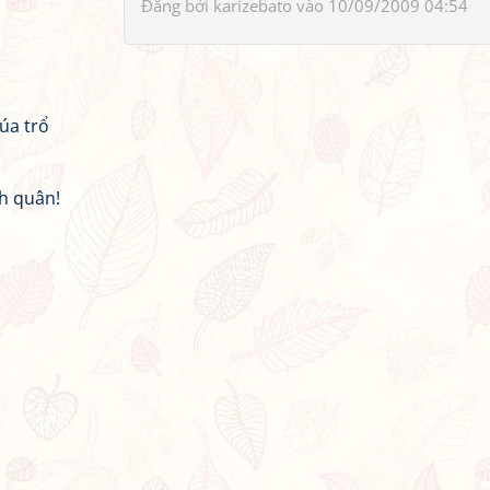
Đăng bởi
karizebato
vào 10/09/2009 04:54
úa trổ
h quân!