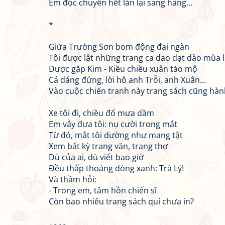
Em đọc chuyền hết lán lại sang hang...
*
Giữa Trường Sơn bom động đại ngàn
Tôi được lật những trang ca dao dạt dào mùa l
Được gặp Kim - Kiều chiều xuân tảo mộ
Cả dáng đứng, lời hô anh Trỗi, anh Xuân...
Vào cuộc chiến tranh này trang sách cũng hàn
Xe tôi đi, chiều đổ mưa dầm
Em vẫy đưa tôi: nụ cười trong mắt
Từ đó, mắt tôi dường như mang tật
Xem bất kỳ trang văn, trang thơ
Dù của ai, dù viết bao giờ
Đều thấp thoáng dòng xanh: Trà Lý!
Và thầm hỏi:
- Trong em, tâm hồn chiến sĩ
Còn bao nhiêu trang sách quí chưa in?