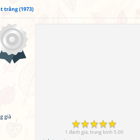
t trắng (1973)
g già
☆
☆
☆
☆
☆
1
5.00