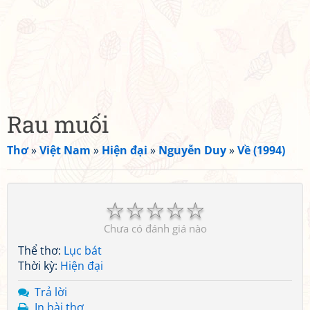
Rau muối
Thơ
»
Việt Nam
»
Hiện đại
»
Nguyễn Duy
»
Về (1994)
☆
☆
☆
☆
☆
Chưa có đánh giá nào
Thể thơ:
Lục bát
Thời kỳ:
Hiện đại
Trả lời
In bài thơ