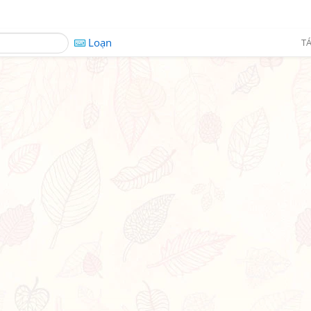
Loạn
TÁ