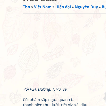
Thơ
»
Việt Nam
»
Hiện đại
»
Nguyễn Duy
»
Bụ
Với P.H. Đường, T. Vũ, và...
Cõi phàm sấp ngửa quanh ta
thánh hiền thụt lưỡi triết gia gãi đầu