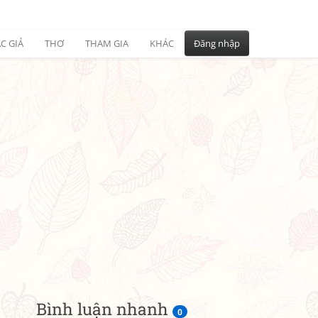
C GIẢ
THƠ
THAM GIA
KHÁC
Đăng nhập
Bình luận nhanh
0