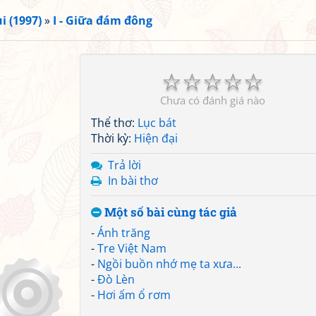
i (1997)
»
I - Giữa đám đông
☆
☆
☆
☆
☆
Chưa có đánh giá nào
Thể thơ:
Lục bát
Thời kỳ:
Hiện đại
Trả lời
In bài thơ
Một số bài cùng tác giả
-
Ánh trăng
-
Tre Việt Nam
-
Ngồi buồn nhớ mẹ ta xưa...
-
Đò Lèn
-
Hơi ấm ổ rơm