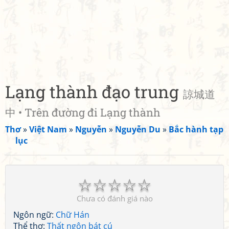
Lạng thành đạo trung
諒城道
中 • Trên đường đi Lạng thành
Thơ
»
Việt Nam
»
Nguyễn
»
Nguyễn Du
»
Bắc hành tạp
lục
☆
☆
☆
☆
☆
Chưa có đánh giá nào
Ngôn ngữ:
Chữ Hán
Thể thơ:
Thất ngôn bát cú