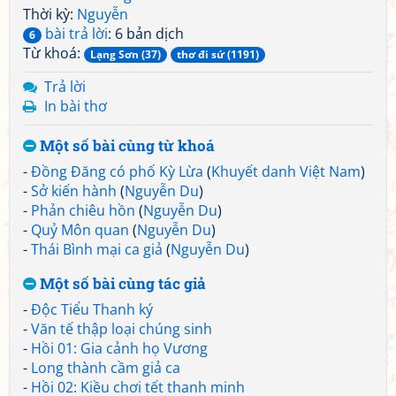
Thời kỳ:
Nguyễn
bài trả lời
: 6 bản dịch
6
Từ khoá:
Lạng Sơn (37)
thơ đi sứ (1191)
Trả lời
In bài thơ
Một số bài cùng từ khoá
-
Đồng Đăng có phố Kỳ Lừa
(
Khuyết danh Việt Nam
)
-
Sở kiến hành
(
Nguyễn Du
)
-
Phản chiêu hồn
(
Nguyễn Du
)
-
Quỷ Môn quan
(
Nguyễn Du
)
-
Thái Bình mại ca giả
(
Nguyễn Du
)
Một số bài cùng tác giả
-
Độc Tiểu Thanh ký
-
Văn tế thập loại chúng sinh
-
Hồi 01: Gia cảnh họ Vương
-
Long thành cầm giả ca
-
Hồi 02: Kiều chơi tết thanh minh