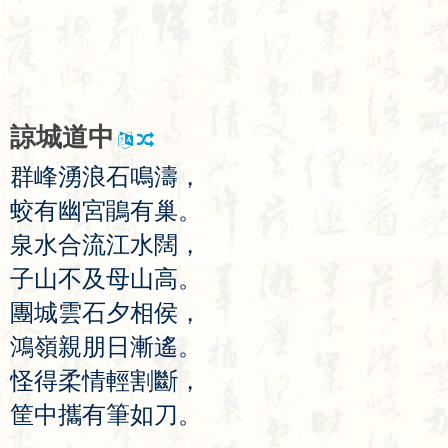
諒
城
道
中
群
峰
湧
浪
石
鳴
濤
，
蛟
有
幽
宮
鵑
有
巢
。
泉
水
合
流
江
水
闊
，
子
山
不
及
母
山
高
。
團
城
雲
石
夕
相
侯
，
鴻
嶺
親
朋
日
漸
遙
。
怪
得
柔
情
輕
割
斷
，
筐
中
攜
有
筆
如
刀
。