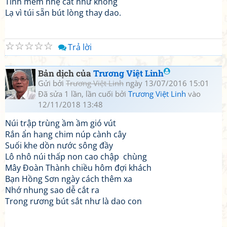
Tình mềm nhẹ cắt như không
Lạ vì túi sẵn bút lòng thay dao.
☆
☆
☆
☆
☆
Trả lời
Bản dịch của
Trương Việt Linh
Gửi bởi
Trương Việt Linh
ngày 13/07/2016 15:01
Đã sửa 1 lần, lần cuối bởi
Trương Việt Linh
vào
12/11/2018 13:48
Núi trập trùng ầm ầm gió vút
Rắn ẩn hang chim núp cành cây
Suối khe dồn nước sông đầy
Lô nhô núi thấp non cao chập chùng
Mây Đoàn Thành chiều hôm đợi khách
Bạn Hồng Sơn ngày cách thêm xa
Nhớ nhung sao dễ cắt ra
Trong rương bút sắt như là dao con