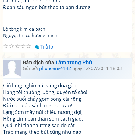
Lạ chưa, dứt nhẹ tình nhà
Đoạn sầu ngọn bút theo ta bạn đường
Lộ tòng kim dạ bạch,
Nguyệt thị cố hương minh.
☆
☆
☆
☆
☆
Trả lời
Bản dịch của
Lâm trung Phú
Gửi bởi
phuhoang4142
ngày 12/07/2011 18:03
Gió lồng nghìn núi sóng đua gào,
Hang tối thuồng luồng, quyên tổ sào!
Nước suối chảy gom sông cái rộng,
Đồi con đâu sánh mẹ non cao!
Lạng Sơn mây núi chiều nương đợi,
Hồng Lĩnh bạn thân sớm cách giao.
Quái nhỉ tình thương sao dễ cắt,
Tráp mang theo bút cũng như dao!