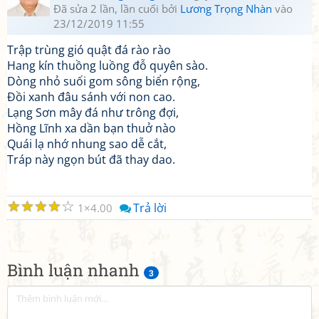
Đã sửa 2 lần, lần cuối bởi
Lương Trọng Nhàn
vào
23/12/2019 11:55
Trập trùng gió quật đá rào rào
Hang kín thuồng luồng đỗ quyên sào.
Dòng nhỏ suối gom sông biển rộng,
Đồi xanh đâu sánh với non cao.
Lạng Sơn mây đá như trông đợi,
Hồng Lĩnh xa dần bạn thuở nào
Quái lạ nhớ nhung sao dễ cắt,
Tráp này ngọn bút đã thay dao.
☆
☆
☆
☆
☆
Trả lời
1
4.00
Bình luận nhanh
3