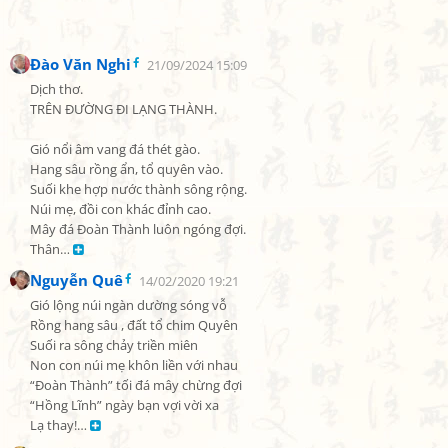
Đào Văn Nghi
21/09/2024 15:09
Dịch thơ.

TRÊN ĐƯỜNG ĐI LẠNG THÀNH.

Gió nổi âm vang đá thét gào.

Hang sâu rồng ẩn, tổ quyên vào.

Suối khe hợp nước thành sông rộng.

Núi mẹ, đồi con khác đỉnh cao.

Mây đá Đoàn Thành luôn ngóng đợi.

Thân… 
Nguyễn Quê
14/02/2020 19:21
Gió lộng núi ngàn dường sóng vỗ

Rồng hang sâu , đất tổ chim Quyên

Suối ra sông chảy triền miên

Non con núi mẹ khôn liền với nhau

“Đoàn Thành” tối đá mây chừng đợi

“Hồng Lĩnh” ngày bạn vợi vời xa

Lạ thay!… 