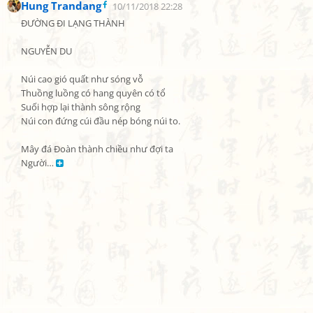
Hung Trandang
10/11/2018 22:28
ĐƯỜNG ĐI LẠNG THÀNH

NGUYỄN DU

Núi cao gió quất như sóng vỗ

Thuồng luồng có hang quyên có tổ

Suối hợp lại thành sông rộng

Núi con đứng cúi đầu nép bóng núi to.

Mây đá Đoàn thành chiều như đợi ta

Người… 