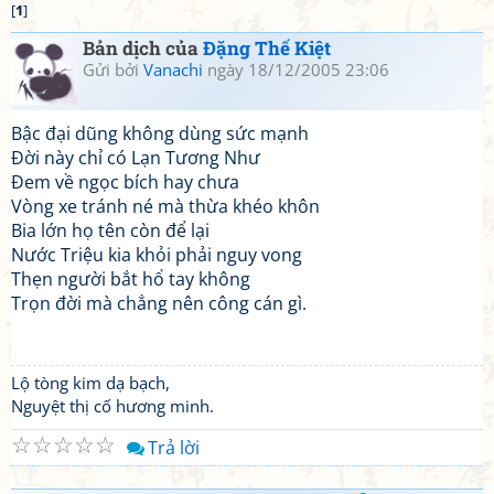
[
1
]
Bản dịch của
Đặng Thế Kiệt
Gửi bởi
Vanachi
ngày 18/12/2005 23:06
Bậc đại dũng không dùng sức mạnh
Đời này chỉ có Lạn Tương Như
Đem về ngọc bích hay chưa
Vòng xe tránh né mà thừa khéo khôn
Bia lớn họ tên còn để lại
Nước Triệu kia khỏi phải nguy vong
Thẹn người bắt hổ tay không
Trọn đời mà chẳng nên công cán gì.
Lộ tòng kim dạ bạch,
Nguyệt thị cố hương minh.
☆
☆
☆
☆
☆
Trả lời