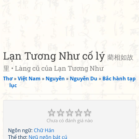
Lạn Tương Như cố lý
藺相如故
里 • Làng cũ của Lạn Tương Như
Thơ
»
Việt Nam
»
Nguyễn
»
Nguyễn Du
»
Bắc hành tạp
lục
☆
☆
☆
☆
☆
Chưa có đánh giá nào
Ngôn ngữ:
Chữ Hán
Thể thơ:
Ngũ ngôn bát cú