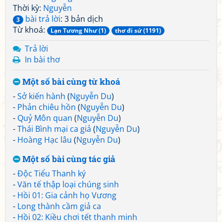
Thời kỳ:
Nguyễn
bài trả lời
: 3 bản dịch
3
Từ khoá:
Lạn Tương Như (1)
thơ đi sứ (1191)
Trả lời
In bài thơ
Một số bài cùng từ khoá
-
Sở kiến hành
(
Nguyễn Du
)
-
Phản chiêu hồn
(
Nguyễn Du
)
-
Quỷ Môn quan
(
Nguyễn Du
)
-
Thái Bình mại ca giả
(
Nguyễn Du
)
-
Hoàng Hạc lâu
(
Nguyễn Du
)
Một số bài cùng tác giả
-
Độc Tiểu Thanh ký
-
Văn tế thập loại chúng sinh
-
Hồi 01: Gia cảnh họ Vương
-
Long thành cầm giả ca
-
Hồi 02: Kiều chơi tết thanh minh