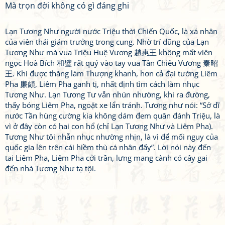
Mà trọn đời không có gì đáng ghi
Lạn Tương Như người nước Triệu thời Chiến Quốc, là xá nhân
của viên thái giám trưởng trong cung. Nhờ trí dũng của Lạn
Tương Như mà vua Triệu Huệ Vương 趙惠王 không mất viên
ngọc Hoà Bích 和璧 rất quý vào tay vua Tần Chiêu Vương 秦昭
王. Khi được thăng làm Thượng khanh, hơn cả đại tướng Liêm
Pha 廉頗, Liêm Pha ganh tị, nhất định tìm cách làm nhục
Tương Như. Lạn Tương Tư vẫn nhún nhường, khi ra đường,
thấy bóng Liêm Pha, ngoặt xe lẩn tránh. Tương như nói: “Sở dĩ
nước Tần hùng cường kia không dám đem quân đánh Triệu, là
vì ở đây còn có hai con hổ (chỉ Lạn Tương Như và Liêm Pha).
Tương Như tôi nhẫn nhục nhường nhịn, là vì để mối nguy của
quốc gia lên trên cái hiềm thù cá nhân đấy”. Lời nói này đến
tai Liêm Pha, Liêm Pha cởi trần, lưng mang cành có cây gai
đến nhà Tương Như tạ tội.