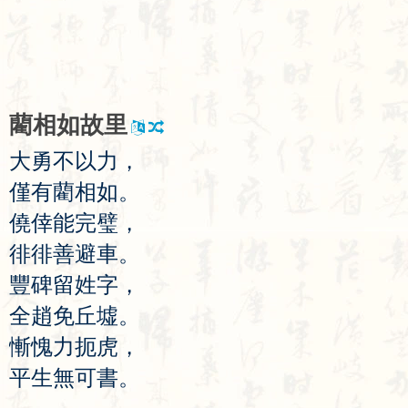
藺
相
如
故
里
大
勇
不
以
力
，
僅
有
藺
相
如
。
僥
倖
能
完
璧
，
徘
徘
善
避
車
。
豐
碑
留
姓
字
，
全
趙
免
丘
墟
。
慚
愧
力
扼
虎
，
平
生
無
可
書
。