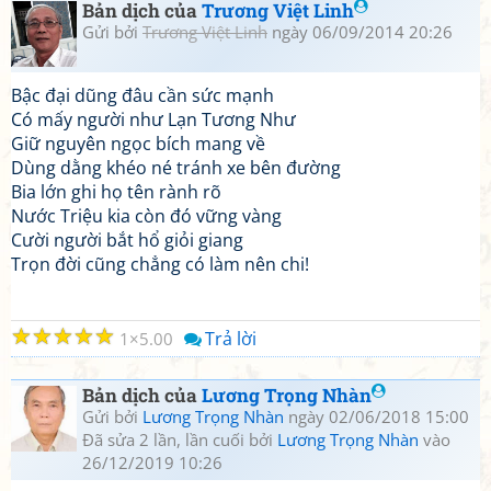
Bản dịch của
Trương Việt Linh
Gửi bởi
Trương Việt Linh
ngày 06/09/2014 20:26
Bậc đại dũng đâu cần sức mạnh
Có mấy người như Lạn Tương Như
Giữ nguyên ngọc bích mang về
Dùng dằng khéo né tránh xe bên đường
Bia lớn ghi họ tên rành rõ
Nước Triệu kia còn đó vững vàng
Cười người bắt hổ giỏi giang
Trọn đời cũng chẳng có làm nên chi!
☆
☆
☆
☆
☆
Trả lời
1
5.00
Bản dịch của
Lương Trọng Nhàn
Gửi bởi
Lương Trọng Nhàn
ngày 02/06/2018 15:00
Đã sửa 2 lần, lần cuối bởi
Lương Trọng Nhàn
vào
26/12/2019 10:26