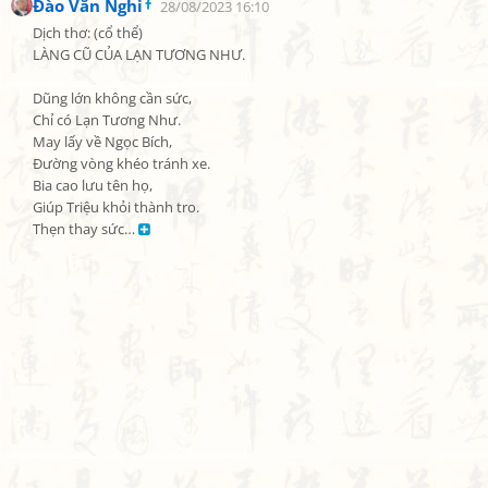
Đào Văn Nghi
28/08/2023 16:10
Dịch thơ: (cổ thể)

LÀNG CŨ CỦA LẠN TƯƠNG NHƯ.

Dũng lớn không cần sức,

Chỉ có Lạn Tương Như.

May lấy về Ngọc Bích,

Đường vòng khéo tránh xe.

Bia cao lưu tên họ,

Giúp Triệu khỏi thành tro.

Thẹn thay sức… 