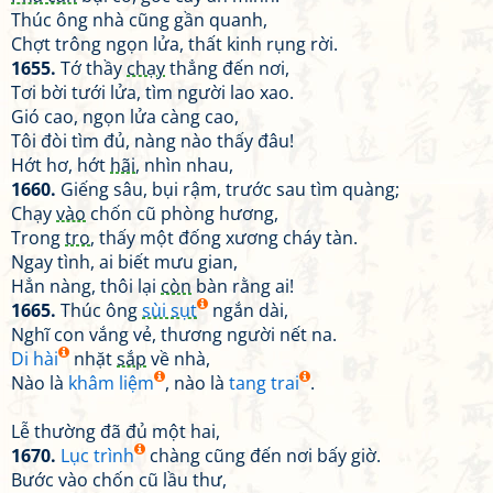
Thúc ông nhà cũng gần quanh,
Chợt trông ngọn lửa, thất kinh rụng rời.
1655.
Tớ thầy
chạy
thẳng đến nơi,
Tơi bời tưới lửa, tìm người lao xao.
Gió cao, ngọn lửa càng cao,
Tôi đòi tìm đủ, nàng nào thấy đâu!
Hớt hơ, hớt
hãi
, nhìn nhau,
1660.
Giếng sâu, bụi rậm, trước sau tìm quàng;
Chạy
vào
chốn cũ phòng hương,
Trong
tro
, thấy một đống xương cháy tàn.
Ngay tình, ai biết mưu gian,
Hẳn nàng, thôi lại
còn
bàn rằng ai!
1665.
Thúc ông
sùi sụt
ngắn dài,
Nghĩ con vắng vẻ, thương người nết na.
Di hài
nhặt
sắp
về nhà,
Nào là
khâm liệm
, nào là
tang trai
.
Lễ thường đã đủ một hai,
1670.
Lục trình
chàng cũng đến nơi bấy giờ.
Bước vào chốn cũ lầu thư,