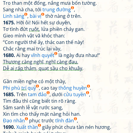
Tro than một đống, nắng mưa bốn tường.
Sang nhà cha, tới
trung đường
,
Linh sàng
,
bài vị
thờ nàng ở trên.
1675.
Hỡi ôi! Nói hết sự duyên,
Tơ tình đứt
ruột
, lửa phiền cháy gan.
Gieo mình vật vã khóc than:
“Con người thế ấy, thác oan thế này!
Chắc rằng mai trúc lại vầy,
1680.
Ai hay
vĩnh quyết
là ngày đưa nhau!”
Thương càng nghĩ, nghĩ càng đau
,
Dễ ai
rấp
thảm, quạt sầu cho khuây
.
Gần miền nghe có
một thầy
,
Phi phù
trí
quỷ
, cao tay
thông huyền
.
1685.
Trên
tam đảo
,
dưới
cửu tuyền
,
Tìm đâu thì cũng biết tin rõ ràng.
Sắm sanh lễ vật rước sang,
Xin tìm cho thấy mặt nàng hỏi han.
Đạo nhân
phục trước
tĩnh đàn
,
1690.
Xuất thần
giây phút chưa tàn nén hương.