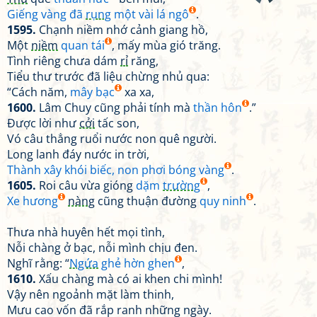
Giếng vàng đã
rụng
một vài lá ngô
.
1595.
Chạnh niềm nhớ cảnh giang hồ,
Một
niềm
quan tái
, mấy mùa gió trăng.
Tình riêng chưa dám
rỉ
răng,
Tiểu thư trước đã liệu chừng nhủ qua:
“Cách năm,
mây bạc
xa xa,
1600.
Lâm Chuy cũng phải tính mà
thần hôn
.”
Được lời như
cởi
tấc son,
Vó câu thẳng ruổi nước non quê người.
Long lanh đáy nước in trời,
Thành xây khói biếc, non phơi bóng vàng
.
1605.
Roi câu vừa gióng
dặm
trường
,
Xe hương
nàng
cũng thuận đường
quy ninh
.
Thưa nhà huyên hết mọi tình,
Nỗi chàng ở bạc, nỗi mình chịu đen.
Nghĩ rằng: “
Ngứa
ghẻ hờn ghen
,
1610.
Xấu chàng mà có ai khen chi mình!
Vậy nên ngoảnh mặt làm thinh,
Mưu cao vốn đã rắp ranh những ngày.