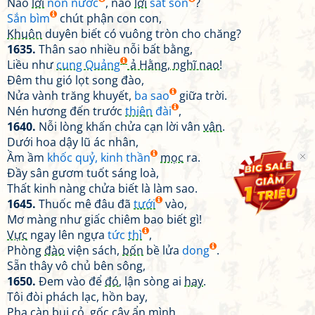
Nào
lời
non nước
, nào
lời
sắt son
?
Sắn bìm
chút phận con con,
Khuôn
duyên biết có vuông tròn cho chăng?
1635.
Thân sao nhiều nỗi bất bằng,
Liều như
cung Quảng
ả Hằng, nghĩ nao
!
Đêm thu gió lọt song đào,
Nửa vành trăng khuyết,
ba sao
giữa trời.
Nén hương đến trước
thiên
đài
,
1640.
Nỗi lòng khấn chửa cạn lời vân
vân
.
Dưới hoa dậy lũ ác nhân,
Ầm ầm
khốc quỷ, kinh thần
mọc
ra.
Đầy sân gươm tuốt sáng loà,
Thất kinh nàng chửa biết là làm sao.
1645.
Thuốc mê đâu đã
tưới
vào,
Mơ màng như giấc chiêm bao biết gì!
Vực
ngay lên ngựa
tức
thì
,
Phòng
đào
viện sách,
bốn
bề lửa
dong
.
Sẵn thây vô chủ bên sông,
1650.
Đem vào để
đó
, lận sòng ai
hay
.
Tôi đòi phách lạc, hồn bay,
Pha càn
bụi cỏ, gốc cây ẩn mình.