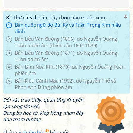
Bài thơ có 5 dị bản, hãy chọn bản muốn xem:
Bản quốc ngữ do Bùi Kỷ và Trần Trọng Kim hiệu
1
đính
Bản Liễu Văn đường (1866), do Nguyễn Quảng
2
Tuân phiên âm (thiếu câu 1633-1680)
Bản Liễu Văn đường (1871), do Nguyễn Quảng
3
Tuân phiên âm
Bản Lâm Noạ Phu (1870), do Nguyễn Quảng Tuân
4
phiên âm
Bản Kiều Oánh Mậu (1902), do Nguyễn Thế và
5
Phan Anh Dũng phiên âm
Đổi xác trao thây, quân Ưng Khuyển
lộn xòng lắm kế;
Đang bà hoá tớ, kiếp hồng nhan đày
đoạ thăm đường.
Thú
quê
thuần hức
bén mùi,