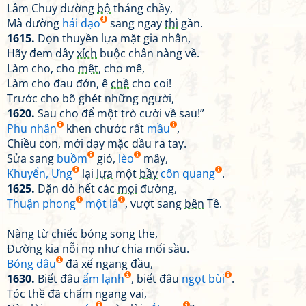
Lâm Chuy đường
bộ
tháng chầy,
Mà đường
hải đạo
sang ngay
thì
gần.
1615.
Dọn thuyền lựa mặt gia nhân,
Hãy đem dây
xích
buộc chân nàng về.
Làm cho, cho
mệt
, cho mê,
Làm cho đau đớn, ê
chề
cho coi!
Trước cho bõ ghét những người,
1620.
Sau cho để một trò cười về sau!”
Phu nhân
khen chước rất
mầu
,
Chiều con, mới dạy mặc dầu ra tay.
Sửa sang
buồm
gió,
lèo
mây,
Khuyển, Ưng
lại
lựa
một
bầy
côn quang
.
1625.
Dặn dò hết các
mọi
đường,
Thuận phong
một lá
, vượt sang
bên
Tề.
Nàng từ chiếc bóng song the,
Đường kia nỗi nọ như chia mối sầu.
Bóng dâu
đã xế ngang đầu,
1630.
Biết đâu
ấm lạnh
, biết đâu
ngọt bùi
.
Tóc thề đã chấm ngang vai,