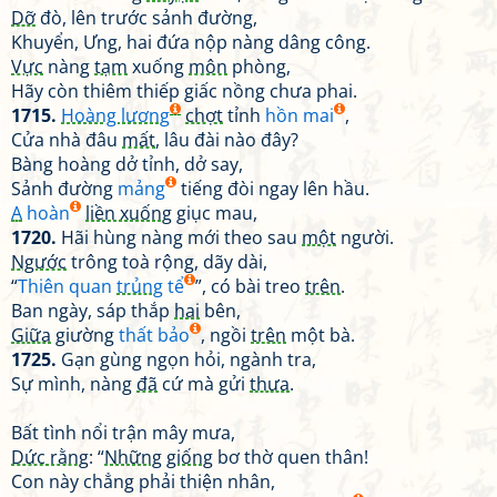
Dỡ
đò, lên trước sảnh đường,
Khuyển, Ưng, hai đứa nộp nàng dâng công.
Vực
nàng
tạm
xuống
môn
phòng,
Hãy còn thiêm thiếp giấc nồng chưa phai.
1715.
Hoàng lương
chợt
tỉnh
hồn mai
,
Cửa nhà đâu
mất
, lâu đài nào đây?
Bàng hoàng dở tỉnh, dở say,
Sảnh đường
mảng
tiếng đòi ngay lên hầu.
A
hoàn
liền xuống
giục mau,
1720.
Hãi hùng nàng mới theo sau
một
người.
Ngước
trông toà rộng, dãy dài,
“
Thiên quan
trủng
tể
”, có bài treo
trên
.
Ban ngày, sáp thắp
hai
bên,
Giữa
giường
thất bảo
, ngồi
trên
một bà.
1725.
Gạn gùng ngọn hỏi, ngành tra,
Sự mình, nàng
đã
cứ mà gửi
thưa
.
Bất tình nổi trận mây mưa,
Dức rằng
: “
Những giống
bơ thờ quen thân!
Con này chẳng phải thiện nhân,