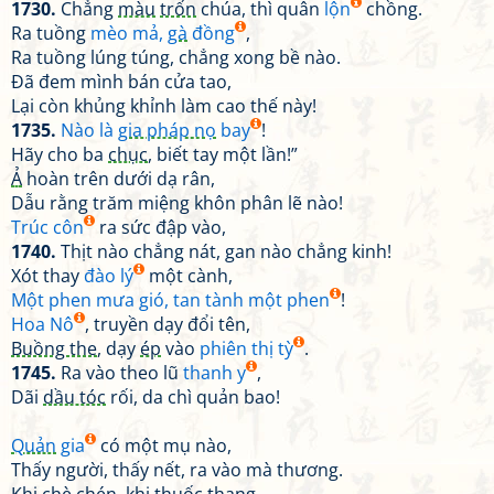
1730.
Chẳng
màu
trốn
chúa, thì quân
lộn
chồng.
Ra tuồng
mèo mả,
gà
đồng
,
Ra tuồng lúng túng, chẳng xong bề nào.
Đã đem mình bán cửa tao,
Lại còn khủng khỉnh làm cao thế này!
1735.
Nào là
gia pháp nọ
bay
!
Hãy cho ba
chục
, biết tay một lần!”
Ả
hoàn trên dưới dạ rân,
Dẫu rằng trăm miệng khôn phân lẽ nào!
Trúc côn
ra sức đập vào,
1740.
Thịt nào chẳng nát, gan nào chẳng kinh!
Xót thay
đào lý
một cành,
Một phen mưa gió, tan tành một phen
!
Hoa Nô
, truyền dạy đổi tên,
Buồng the
, dạy
ép
vào
phiên thị tỳ
.
1745.
Ra vào theo lũ
thanh y
,
Dãi
dầu tóc
rối, da chì quản bao!
Quản
gia
có một mụ nào,
Thấy người, thấy nết, ra vào mà thương.