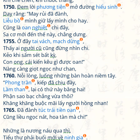
Khi chè chén, khi thuốc thang,
1750.
Đem
lời
phương tiện
mở đường
hiếu sinh
.
Dạy
rằng: “May rủi đã đành,
Liễu bồ
mình giữ lấy mình cho hay.
Cũng là
oan
nghiệt
chi đây,
Sa cơ mới đến thế này, chẳng dưng.
1755.
Ở đây
tai vách, mạch dừng
,
Thấy ai
người cũ
cũng đừng nhìn chi.
Kẻo khi sấm sét bất
kỳ
,
Con
ong, cái
kiến kêu gì được oan!”
Nàng càng giọt ngọc như chan,
1760.
Nỗi lòng,
luống
những bàn hoàn niềm tây.
“
Phong trần
, kiếp
đã chịu
đầy,
Lầm than
, lại có thứ này bằng hai!
Phận sao bạc chẳng vừa thôi?
Khăng khăng buộc mãi lấy người hồng nhan!
1765.
Đã đành
túc trái tiền oan
,
Cũng liều ngọc nát, hoa tàn mà chi!”
Những là nương náu qua
thì
,
Tiểu thư phải buổi
mới về
ninh gia
.