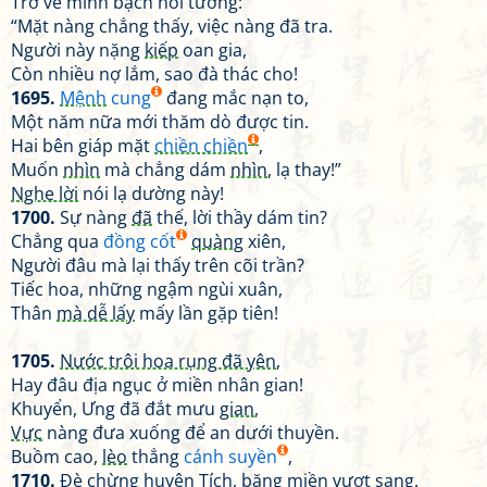
Trở về minh bạch nói tường:
“Mặt nàng chẳng thấy, việc nàng đã tra.
Người này nặng
kiếp
oan gia,
Còn nhiều nợ lắm, sao đà thác cho!
1695.
Mệnh
cung
đang mắc nạn to,
Một năm nữa mới thăm dò được tin.
Hai bên giáp mặt
chiền chiền
,
Muốn
nhìn
mà chẳng dám
nhìn
, lạ thay!”
Nghe lời
nói lạ dường này!
1700.
Sự nàng
đã
thế, lời thầy dám tin?
Chẳng qua
đồng cốt
quàng
xiên,
Người đâu mà lại thấy trên cõi trần?
Tiếc hoa, những ngậm ngùi xuân,
Thân
mà dễ lấy
mấy lần gặp tiên!
1705.
Nước trôi hoa rụng đã yên
,
Hay đâu địa ngục ở miền nhân gian!
Khuyển, Ưng đã đắt mưu
gian
,
Vực
nàng đưa xuống để an dưới thuyền.
Buồm cao,
lèo
thẳng
cánh suyền
,
1710.
Đè chừng
huyện
Tích, băng miền vượt sang.