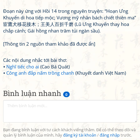
Đoạn này ứng với Hồi 14 trong nguyên truyện: “Hoạn Ưng
Khuyển di hoa tiếp mộc; Vương mỹ nhân bách chiết thiên ma”
宦鷹犬移花接木；王美人百折千磨 (Lũ Ưng Khuyển thay hoa
chắp cánh; Gái hồng nhan trăm tủi ngàn sầu).
[Thông tin 2 nguồn tham khảo đã được ẩn]
Các nội dung nhắc tới bài thơ:
Nghĩ tiếc cho ai
(Cao Bá Quát)
Công anh đắp nấm trồng chanh
(Khuyết danh Việt Nam)
Bình luận nhanh
0
Bạn đang bình luận với tư cách khách viếng thăm. Để có thể theo dõi và
quản lý bình luận của mình, hãy
đăng ký tài khoản
/
đăng nhập
trước.