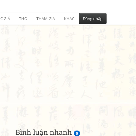
C GIẢ
THƠ
THAM GIA
KHÁC
Đăng nhập
Bình luận nhanh
0