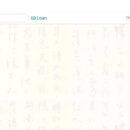
Loạn
TÁ