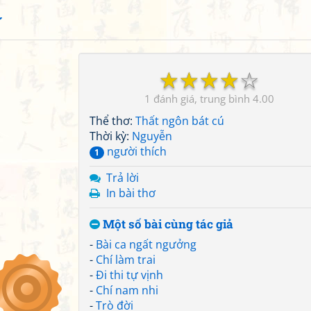
ứ
☆
☆
☆
☆
☆
1
4.00
Thể thơ:
Thất ngôn bát cú
Thời kỳ:
Nguyễn
người thích
1
Trả lời
In bài thơ
Một số bài cùng tác giả
-
Bài ca ngất ngưởng
-
Chí làm trai
-
Đi thi tự vịnh
-
Chí nam nhi
-
Trò đời