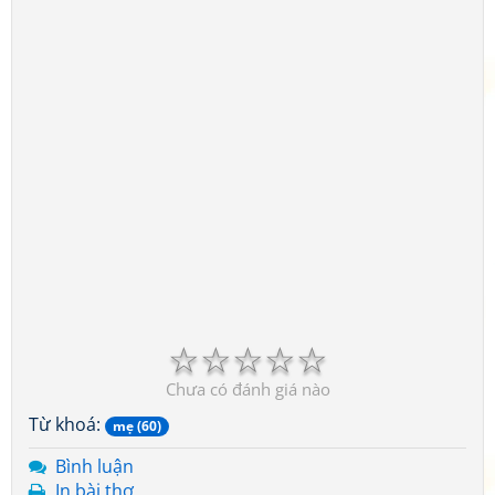
☆
☆
☆
☆
☆
Chưa có đánh giá nào
Từ khoá:
mẹ (60)
Bình luận
In bài thơ