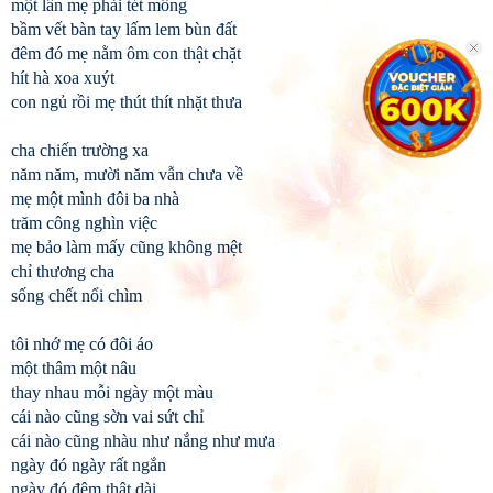
một lần mẹ phải tét mông
bầm vết bàn tay lấm lem bùn đất
đêm đó mẹ nằm ôm con thật chặt
hít hà xoa xuýt
con ngủ rồi mẹ thút thít nhặt thưa
cha chiến trường xa
năm năm, mười năm vẫn chưa về
mẹ một mình đôi ba nhà
trăm công nghìn việc
mẹ bảo làm mấy cũng không mệt
chỉ thương cha
sống chết nổi chìm
tôi nhớ mẹ có đôi áo
một thâm một nâu
thay nhau mỗi ngày một màu
cái nào cũng sờn vai sứt chỉ
cái nào cũng nhàu như nắng như mưa
ngày đó ngày rất ngắn
ngày đó đêm thật dài