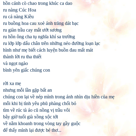
hồn cánh cò chao trong khúc ca dao
ru nàng Cúc Hoa
ru cả nàng Kiều
ru buồng hoa cau xoè ánh trăng dát bạc
ru giàn trầu cay mắt ướt sương
ru hồn ông cha tụ nghĩa khí sa trường
ru lớp lớp dấu chân trên những nẻo đường loạn lạc
hình như mẹ biết cách luyện buồn đau mất mát
thành lời ru tha thiết
và ngọt ngào
bình yên giấc chúng con
rời xa mẹ
nhưng mỗi lần gặp bất an
chúng con lại về nép mình trong ánh nhìn dịu hiền của mẹ
mỗi khi bị tình yêu phũ phàng chối bỏ
tìm về rúc tà áo cũ nồng vị trầu vôi
bây giờ tuổi già xồng xộc tới
về nằm khoanh trong vòng tay gầy guộc
để thấy mình lại được bé thơ...