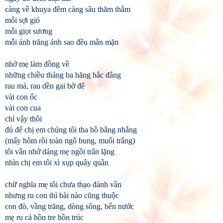
càng về khuya đêm càng sâu thăm thẳm
mỗi sợi gió
mỗi giọt sương
mỗi ánh trăng ánh sao đều mằn mặn
nhớ mẹ làm đồng về
những chiều tháng ba hăng hắc đắng
rau má, rau dền gai bờ đê
vài con ốc
vài con cua
chỉ vậy thôi
đủ để chị em chúng tôi tha hồ bắng nhắng
(mấy hôm rồi toàn ngô bung, muối trắng)
tôi vẫn nhớ dáng mẹ ngồi trân lặng
nhìn chị em tôi xì xụp quây quần
chữ nghĩa mẹ tôi chưa thạo đánh vần
nhưng ru con thì bài nào cũng thuộc
con đò, vầng trăng, dòng sông, bến nước
mẹ ru cả hồn tre hồn trúc