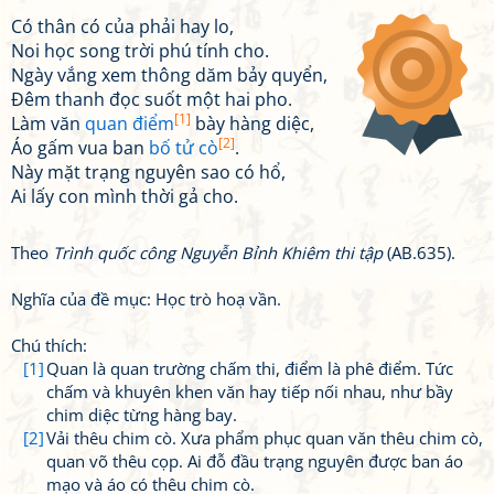
Có thân có của phải hay lo,
Noi học song trời phú tính cho.
Ngày vắng xem thông dăm bảy quyển,
Đêm thanh đọc suốt một hai pho.
[1]
Làm văn
quan điểm
bày hàng diệc,
[2]
Áo gấm vua ban
bố tử cò
.
Này mặt trạng nguyên sao có hổ,
Ai lấy con mình thời gả cho.
Theo
Trình quốc công Nguyễn Bỉnh Khiêm thi tập
(AB.635).
Nghĩa của đề mục: Học trò hoạ vần.
Chú thích:
[1]
Quan là quan trường chấm thi, điểm là phê điểm. Tức
chấm và khuyên khen văn hay tiếp nối nhau, như bầy
chim diệc từng hàng bay.
[2]
Vải thêu chim cò. Xưa phẩm phục quan văn thêu chim cò,
quan võ thêu cọp. Ai đỗ đầu trạng nguyên được ban áo
mạo và áo có thêu chim cò.