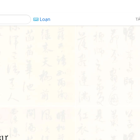
Loạn
TÁ
sư