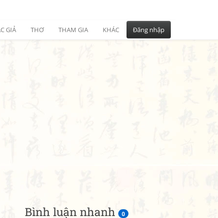
C GIẢ
THƠ
THAM GIA
KHÁC
Đăng nhập
Bình luận nhanh
0