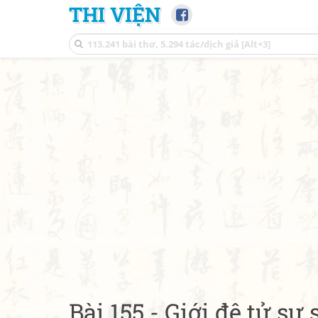
THI VIỆN
Bài 155 - Giới đệ tử sự 