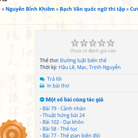
n
»
Nguyễn Bỉnh Khiêm
»
Bạch Vân quốc ngữ thi tập
»
Cư
☆
☆
☆
☆
☆
Chưa có đánh giá nào
Thể thơ:
Đường luật biến thể
Thời kỳ:
Hậu Lê, Mạc, Trịnh-Nguyễn
Trả lời
In bài thơ
Một số bài cùng tác giả
-
Bài 79 - Cảnh nhàn
-
Thuật hứng bài 24
-
Bài 102 - Dại khôn
-
Bài 58 - Thế tục
-
Bài 77 - Thế gian biến đổi