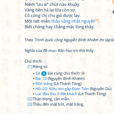
Niềm “ưu ái” chút nào khuây.
Vàng bền há lại lửa còn sợ,
Cỏ cứng chi cho gió được lay.
[3]
Một tiết miễn
thâu vầng nhật nguyệt
,
Biết chăng hay chẳng mặc lòng thầy.
Theo
Trình quốc công Nguyễn Bỉnh Khiêm thi tập
(
Nghĩa của đề mục: Răn học trò thờ thầy.
Chú thích:
[1]
Riêng tư.
» Có
bài cùng chú thích:
4
Bài 10
(Nguyễn Bỉnh Khiêm)
Bờn trăng
(Lê Thánh Tông)
Hồi 03: Kiều mơ gặp Đạm Tiên
(Nguyễn Du)
Lúc đầu thu ở đất khách
(Lê Thánh Tông)
[2]
Thận trọng, cần mẫn.
[3]
Thấu đến mặt trời, mặt trăng.