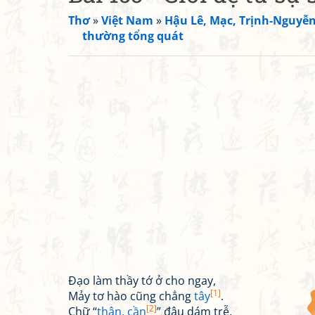
Thơ
»
Việt Nam
»
Hậu Lê, Mạc, Trịnh-Nguyễ
thường tổng quát
Đạo làm thầy tớ ở cho ngay,
[1]
Mảy tơ hào cũng chẳng
tây
.
[2]
Chữ “
thận, cần
” đâu dám trễ,