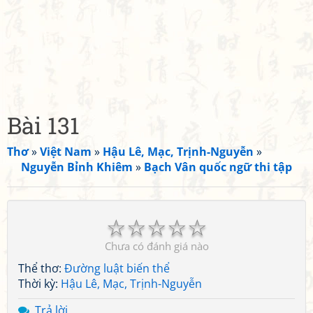
Bài 131
Thơ
»
Việt Nam
»
Hậu Lê, Mạc, Trịnh-Nguyễn
»
Nguyễn Bỉnh Khiêm
»
Bạch Vân quốc ngữ thi tập
☆
☆
☆
☆
☆
Chưa có đánh giá nào
Thể thơ:
Đường luật biến thể
Thời kỳ:
Hậu Lê, Mạc, Trịnh-Nguyễn
Trả lời