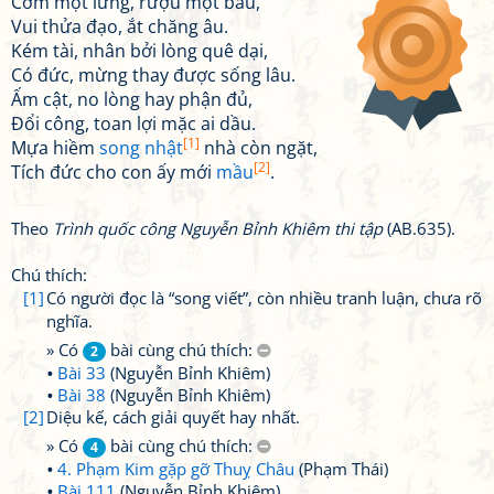
Cơm một lưng, rượu một bầu,
Vui thửa đạo, ắt chăng âu.
Kém tài, nhân bởi lòng quê dại,
Có đức, mừng thay được sống lâu.
Ấm cật, no lòng hay phận đủ,
Đổi công, toan lợi mặc ai dầu.
[1]
Mựa hiềm
song nhật
nhà còn ngặt,
[2]
Tích đức cho con ấy mới
mầu
.
Theo
Trình quốc công Nguyễn Bỉnh Khiêm thi tập
(AB.635).
Chú thích:
[1]
Có người đọc là “song viết”, còn nhiều tranh luận, chưa rõ
nghĩa.
» Có
bài cùng chú thích:
2
Bài 33
(Nguyễn Bỉnh Khiêm)
Bài 38
(Nguyễn Bỉnh Khiêm)
[2]
Diệu kế, cách giải quyết hay nhất.
» Có
bài cùng chú thích:
4
4. Phạm Kim gặp gỡ Thuỵ Châu
(Phạm Thái)
Bài 111
(Nguyễn Bỉnh Khiêm)