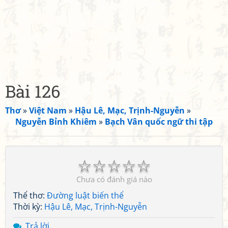
Bài 126
Thơ
»
Việt Nam
»
Hậu Lê, Mạc, Trịnh-Nguyễn
»
Nguyễn Bỉnh Khiêm
»
Bạch Vân quốc ngữ thi tập
☆
☆
☆
☆
☆
Chưa có đánh giá nào
Thể thơ:
Đường luật biến thể
Thời kỳ:
Hậu Lê, Mạc, Trịnh-Nguyễn
Trả lời