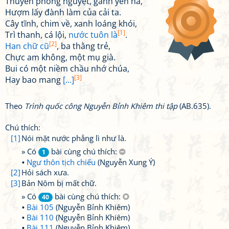
Thuyền phong nguyệt, gánh yên hà,
Hượm lấy đành làm của cải ta.
Cây tĩnh, chim về, xanh loáng khói,
[1]
Trì thanh, cá lội,
nước tuôn là
.
[2]
Han chữ cũ
, ba thằng trẻ,
Chực am không, một mụ già.
Bui có một niềm chầu nhớ chúa,
[3]
Hay bao mang
[...]
Theo
Trình quốc công Nguyễn Bỉnh Khiêm thi tập
(AB.635).
Chú thích:
[1]
Nói mặt nước phẳng lì như là.
» Có
bài cùng chú thích:
1
Ngư thôn tịch chiếu
(Nguyễn Xung Ý)
[2]
Hỏi sách xưa.
[3]
Bản Nôm bị mất chữ.
» Có
bài cùng chú thích:
40
Bài 105
(Nguyễn Bỉnh Khiêm)
Bài 110
(Nguyễn Bỉnh Khiêm)
Bài 111
(Nguyễn Bỉnh Khiêm)