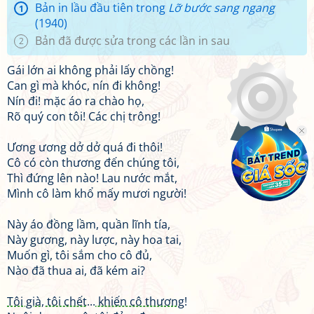
Bản in lầu đầu tiên trong
Lỡ bước sang ngang
1
(1940)
Bản đã được sửa trong các lần in sau
2
Gái lớn ai không phải lấy chồng!
Can gì mà khóc, nín đi không!
Nín đi! mặc áo ra chào họ,
Rõ quý con tôi! Các chị trông!
Ương ương dở dở quá đi thôi!
Cô có còn thương đến chúng tôi,
Thì đứng lên nào! Lau nước mắt,
Mình cô làm khổ mấy mươi người!
Này áo đồng lầm, quần lĩnh tía,
Này gương, này lược, này hoa tai,
Muốn gì, tôi sắm cho cô đủ,
Nào đã thua ai, đã kém ai?
Tôi già, tôi chết... khiến cô thương!