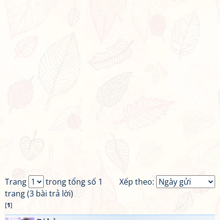
Trang
trong tổng số 1
Xếp theo:
trang (3 bài trả lời)
[
1
]