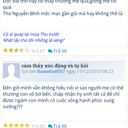
Đọc bài thơ này tôi thấy thương mẹ quá,giống mẹ tôi
quá.
Thơ Nguyễn Bính mộc mạc gần gũi mà hay không thể tả
Có ai quay lại mùa Thu trước
Nhặt lấy cho tôi những lá vàng?
☆
☆
☆
☆
☆
Trả lời
3
3.67
cảm thấy xúc động và tự hỏi
Gửi bởi
Basketball007
ngày 17/12/2010 08:23
Đến giờ mình vẫn không hiểu nổi vì sao người mẹ có thể
thương con vô bờ bến, chấp nhận hy sinh tất cả để chỉ
được ngấm con mình có cuộc sống hạnh phúc sung
sướng???
☆
☆
☆
☆
☆
Trả lời
1
5.00