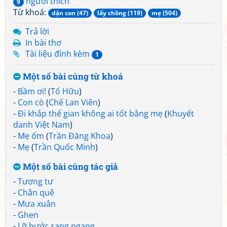
người thích
9
Từ khoá:
dặn con (47)
lấy chồng (119)
mẹ (504)
Trả lời
In bài thơ
Tài liệu đính kèm
1
Một số bài cùng từ khoá
-
Bầm ơi!
(
Tố Hữu
)
-
Con cò
(
Chế Lan Viên
)
-
Đi khắp thế gian không ai tốt bằng mẹ
(
Khuyết
danh Việt Nam
)
-
Mẹ ốm
(
Trần Đăng Khoa
)
-
Mẹ
(
Trần Quốc Minh
)
Một số bài cùng tác giả
-
Tương tư
-
Chân quê
-
Mưa xuân
-
Ghen
-
Lỡ bước sang ngang