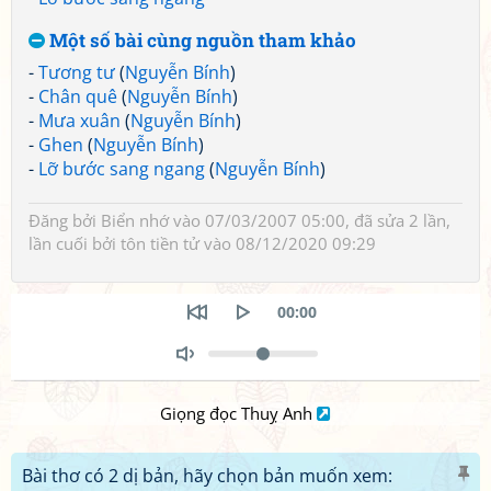
Một số bài cùng nguồn tham khảo
-
Tương tư
(
Nguyễn Bính
)
-
Chân quê
(
Nguyễn Bính
)
-
Mưa xuân
(
Nguyễn Bính
)
-
Ghen
(
Nguyễn Bính
)
-
Lỡ bước sang ngang
(
Nguyễn Bính
)
Đăng bởi
Biển nhớ
vào 07/03/2007 05:00, đã sửa 2 lần,
lần cuối bởi
tôn tiền tử
vào 08/12/2020 09:29
Seek
Current
00:00
time
Restart
Play
Volume
Toggle
Mute
Giọng đọc Thuỵ Anh
Bài thơ có 2 dị bản, hãy chọn bản muốn xem: