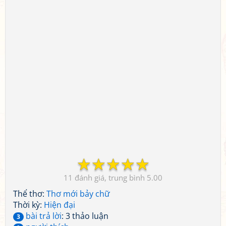
☆
☆
☆
☆
☆
11
5.00
Thể thơ:
Thơ mới bảy chữ
Thời kỳ:
Hiện đại
bài trả lời
: 3 thảo luận
3