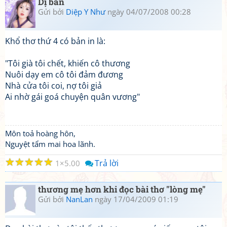
Dị bản
Gửi bởi
Diệp Y Như
ngày 04/07/2008 00:28
Khổ thơ thứ 4 có bản in là:
"Tôi già tôi chết, khiến cô thương
Nuôi dạy em cô tôi đảm đương
Nhà cửa tôi coi, nợ tôi giả
Ai nhờ gái goá chuyện quân vương"
Môn toả hoàng hôn,
Nguyệt tẩm mai hoa lãnh.
☆
☆
☆
☆
☆
Trả lời
1
5.00
thương mẹ hơn khi đọc bài thơ "lòng mẹ"
Gửi bởi
NanLan
ngày 17/04/2009 01:19