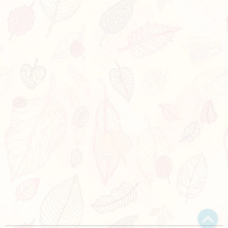
Bạn bị lạc trong Thi Viện vì có nội dung quá đồ sộ?
Chỉ dẫn làm quen
Xem sau
Không hiện lại