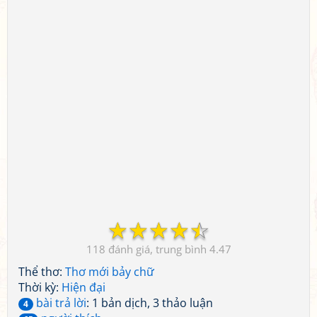
☆
☆
☆
☆
☆
118
4.47
Thể thơ:
Thơ mới bảy chữ
Thời kỳ:
Hiện đại
bài trả lời
: 1 bản dịch, 3 thảo luận
4