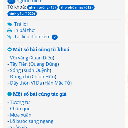
người thích
65
Từ khoá:
ghen tuông (13)
thơ phổ nhạc (612)
tình yêu (1020)
Trả lời
In bài thơ
Tài liệu đính kèm
2
Một số bài cùng từ khoá
-
Vội vàng
(
Xuân Diệu
)
-
Tây Tiến
(
Quang Dũng
)
-
Sóng
(
Xuân Quỳnh
)
-
Đồng chí
(
Chính Hữu
)
-
Đây thôn Vĩ Dạ
(
Hàn Mặc Tử
)
Một số bài cùng tác giả
-
Tương tư
-
Chân quê
-
Mưa xuân
-
Lỡ bước sang ngang
-
Xuân về