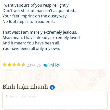
I want vapours of you respire lightly;
Don’t wet shirt of man isn’t acquainted.
Your feet imprint on the dusty way;
No footstep is to tread on it.
That was: I am merely extremely jealous,
Also mean: I have already extremely loved
And it mean: You have been all.
You have been all only my own.
☆
☆
☆
☆
☆
Trả lời
23
4.35
Bình luận nhanh
6