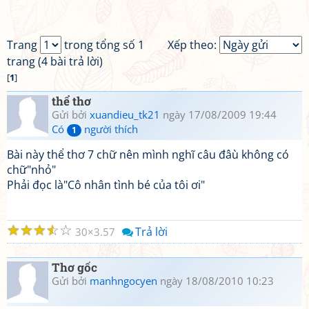
Trang
trong tổng số 1
Xếp theo:
trang (4 bài trả lời)
[
1
]
thể thơ
Gửi bởi
xuandieu_tk21
ngày 17/08/2009 19:44
Có
người thích
1
Bài này thể thơ 7 chữ nên mình nghĩ câu đâù không có
chữ"nhỏ"
Phải đọc là"Cô nhân tình bé của tôi ơi"
☆
☆
☆
☆
☆
Trả lời
30
3.57
Thơ gốc
Gửi bởi
manhngocyen
ngày 18/08/2010 10:23