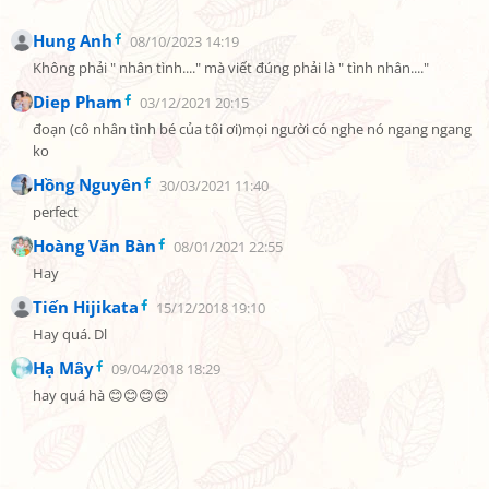
Hung Anh
08/10/2023 14:19
Không phải " nhân tình...." mà viết đúng phải là " tình nhân...."
Diep Pham
03/12/2021 20:15
đoạn (cô nhân tình bé của tôi ơi)mọi người có nghe nó ngang ngang 
ko
Hồng Nguyên
30/03/2021 11:40
perfect
Hoàng Văn Bàn
08/01/2021 22:55
Hay
Tiến Hijikata
15/12/2018 19:10
Hay quá. Dl
Hạ Mây
09/04/2018 18:29
hay quá hà 😊😊😊😊