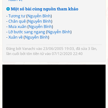
Một số bài cùng nguồn tham khảo
-
Tương tư
(
Nguyễn Bính
)
-
Chân quê
(
Nguyễn Bính
)
-
Mưa xuân
(
Nguyễn Bính
)
-
Lỡ bước sang ngang
(
Nguyễn Bính
)
-
Xuân về
(
Nguyễn Bính
)
Đăng bởi
Vanachi
vào 23/06/2005 19:03, đã sửa 3 lần,
lần cuối bởi
tôn tiền tử
vào 07/12/2020 22:40