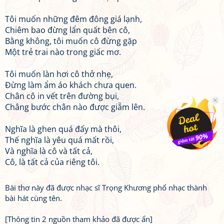
Tôi muốn những đêm đông giá lạnh,
Chiêm bao đừng lẩn quất bên cô,
Bằng không, tôi muốn cô đừng gặp
Một trẻ trai nào trong giấc mơ.
Tôi muốn làn hơi cô thở nhẹ,
Đừng làm ẩm áo khách chưa quen.
Chân cô in vết trên đường bụi,
Chẳng bước chân nào được giẵm lên.
Nghĩa là ghen quá đấy mà thôi,
Thế nghĩa là yêu quá mất rồi,
Và nghĩa là cô và tất cả,
Cô, là tất cả của riêng tôi.
Bài thơ này đã được nhạc sĩ Trọng Khương phổ nhạc thành
bài hát cùng tên.
[Thông tin 2 nguồn tham khảo đã được ẩn]