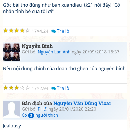
Gốc bài thơ đúng như bạn xuandieu_tk21 nói đấy! "Cô
nhân tình bé của tôi ơi"
☆
☆
☆
☆
☆
Trả lời
17
4.24
Nguyễn Bính
Gửi bởi
Nguyễn Lan Anh
ngày 20/09/2018 16:37
Nêu nội dung chính của đoạn thơ ghen của nguyễn bính
☆
☆
☆
☆
☆
Trả lời
17
2.94
Bản dịch của
Nguyễn Văn Dũng Vicar
Gửi bởi
PH@
ngày 20/01/2020 22:20
Có
người thích
3
Jealousy