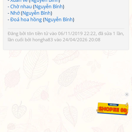
-
Xuân về
(
Nguyễn Bính
)
-
Chờ nhau
(
Nguyễn Bính
)
-
Nhớ
(
Nguyễn Bính
)
-
Đoá hoa hồng
(
Nguyễn Bính
)
Đăng bởi
tôn tiền tử
vào 06/11/2019 22:22, đã sửa 1 lần,
lần cuối bởi
hongha83
vào 24/04/2026 20:08