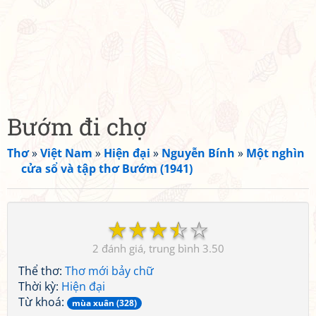
Bướm đi chợ
Thơ
»
Việt Nam
»
Hiện đại
»
Nguyễn Bính
»
Một nghìn
cửa sổ và tập thơ Bướm (1941)
☆
☆
☆
☆
☆
2
3.50
Thể thơ:
Thơ mới bảy chữ
Thời kỳ:
Hiện đại
Từ khoá:
mùa xuân (328)