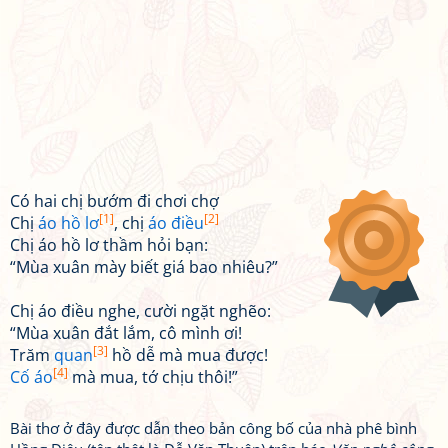
Có hai chị bướm đi chơi chợ
[1]
[2]
Chị
áo hồ lơ
, chị
áo điều
Chị áo hồ lơ thầm hỏi bạn:
“Mùa xuân mày biết giá bao nhiêu?”
Chị áo điều nghe, cười ngặt nghẽo:
“Mùa xuân đắt lắm, cô mình ơi!
[3]
Trăm
quan
hồ dễ mà mua được!
[4]
Cố áo
mà mua, tớ chịu thôi!”
Bài thơ ở đây được dẫn theo bản công bố của nhà phê bình