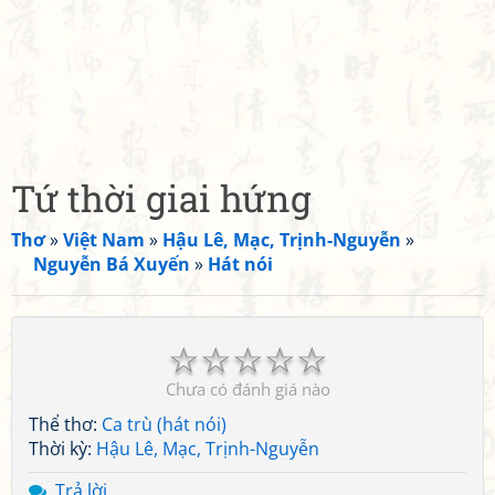
Tứ thời giai hứng
Thơ
»
Việt Nam
»
Hậu Lê, Mạc, Trịnh-Nguyễn
»
Nguyễn Bá Xuyến
»
Hát nói
☆
☆
☆
☆
☆
Chưa có đánh giá nào
Thể thơ:
Ca trù (hát nói)
Thời kỳ:
Hậu Lê, Mạc, Trịnh-Nguyễn
Trả lời