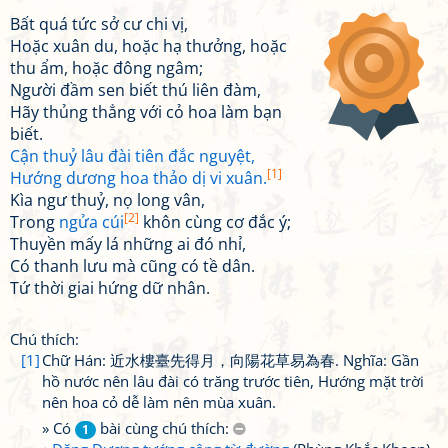
Bất quá tức sở cư chi vị,
Hoặc xuân du, hoặc hạ thưởng, hoặc
thu ẩm, hoặc đông ngâm;
Người đầm sen biết thú liên đàm,
Hãy thủng thẳng với cỏ hoa làm bạn
biết.
Cận thuỷ lâu đài tiên đắc nguyệt,
[1]
Hướng dương hoa thảo dị vi xuân.
Kìa ngư thuỷ, nọ long vân,
[2]
Trong
ngửa cúi
khôn cùng cơ đắc ý;
Thuyền mấy lá những ai đó nhỉ,
Có thanh lưu mà cũng có tề dân.
Tứ thời giai hứng dữ nhân.
Chú thích:
[1]
Chữ Hán: 近水樓臺先得月，向陽花草易為春. Nghĩa: Gần
hồ nước nên lâu đài có trăng trước tiên, Hướng mặt trời
nên hoa cỏ dễ làm nên mùa xuân.
» Có
bài cùng chú thích:
1