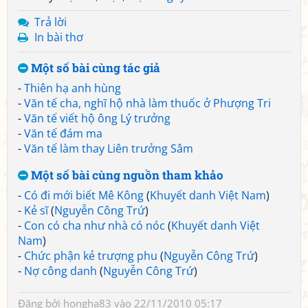
Trả lời
In bài thơ
Một số bài cùng tác giả
-
Thiên hạ anh hùng
-
Văn tế cha, nghĩ hộ nhà làm thuốc ở Phượng Tri
-
Văn tế viết hộ ông Lý trưởng
-
Văn tế đám ma
-
Văn tế làm thay Liên trưởng Sâm
Một số bài cùng nguồn tham khảo
-
Có đi mới biết Mê Kông
(
Khuyết danh Việt Nam
)
-
Kẻ sĩ
(
Nguyễn Công Trứ
)
-
Con có cha như nhà có nóc
(
Khuyết danh Việt
Nam
)
-
Chức phận kẻ trượng phu
(
Nguyễn Công Trứ
)
-
Nợ công danh
(
Nguyễn Công Trứ
)
Đăng bởi
hongha83
vào 22/11/2010 05:17