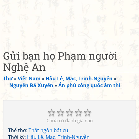
Gửi bạn họ Phạm người
Nghệ An
Thơ
»
Việt Nam
»
Hậu Lê, Mạc, Trịnh-Nguyễn
»
Nguyễn Bá Xuyến
»
Án phủ công quốc âm thi
☆
☆
☆
☆
☆
Chưa có đánh giá nào
Thể thơ:
Thất ngôn bát cú
Thời kỳ:
Hậu Lê, Mạc, Trịnh-Nguyễn