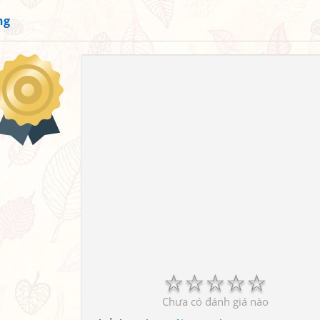
ng
☆
☆
☆
☆
☆
Chưa có đánh giá nào