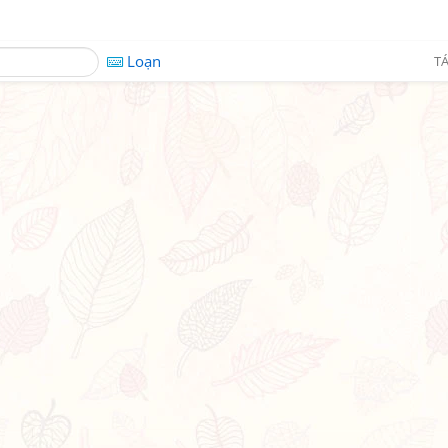
Loạn
TÁ