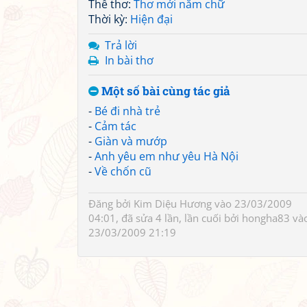
Thể thơ:
Thơ mới năm chữ
Thời kỳ:
Hiện đại
Trả lời
In bài thơ
Một số bài cùng tác giả
-
Bé đi nhà trẻ
-
Cảm tác
-
Giàn và mướp
-
Anh yêu em như yêu Hà Nội
-
Về chốn cũ
Đăng bởi
Kim Diệu Hương
vào 23/03/2009
04:01, đã sửa 4 lần, lần cuối bởi
hongha83
và
23/03/2009 21:19