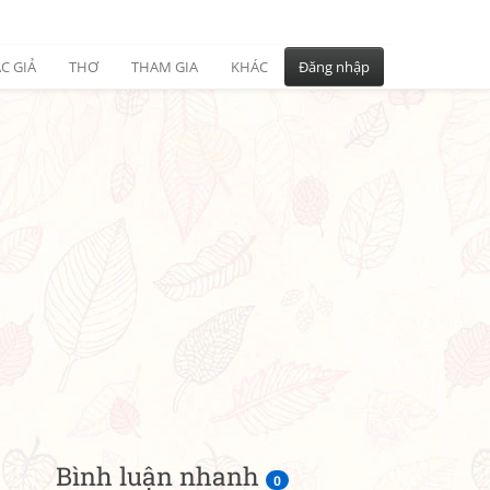
C GIẢ
THƠ
THAM GIA
KHÁC
Đăng nhập
Bình luận nhanh
0