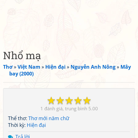
Nhổ mạ
Thơ
»
Việt Nam
»
Hiện đại
»
Nguyễn Anh Nông
»
Mây
bay (2000)
☆
☆
☆
☆
☆
1
5.00
Thể thơ:
Thơ mới năm chữ
Thời kỳ:
Hiện đại
Trả lời