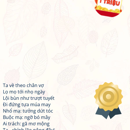
Ta về theo chân vợ
Lọ mọ tới nhọ ngày
Lội bùn như trượt tuyết
Đi đứng tựa múa may
Nhổ mạ: tưởng dứt tóc
Buộc mạ: ngỡ bó mây
Ai trách: gã mơ mộng