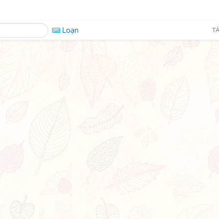
Loạn
TÁ