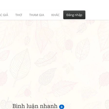
C GIẢ
THƠ
THAM GIA
KHÁC
Đăng nhập
Bình luận nhanh
0