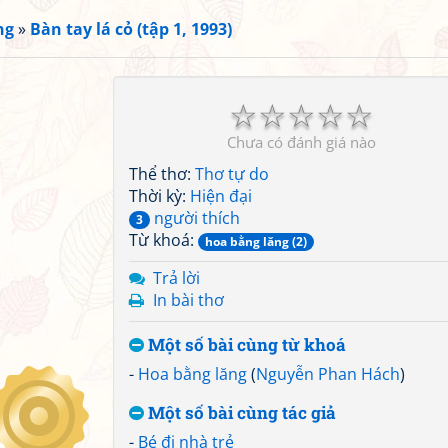
ng
»
Bàn tay lá cỏ (tập 1, 1993)
☆
☆
☆
☆
☆
Chưa có đánh giá nào
Thể thơ:
Thơ tự do
Thời kỳ:
Hiện đại
người thích
3
Từ khoá:
hoa bằng lăng (2)
Trả lời
In bài thơ
Một số bài cùng từ khoá
-
Hoa bằng lăng
(
Nguyễn Phan Hách
)
Một số bài cùng tác giả
-
Bé đi nhà trẻ