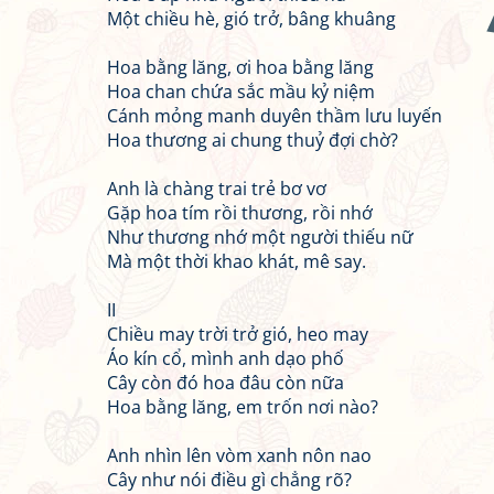
Một chiều hè, gió trở, bâng khuâng
Hoa bằng lăng, ơi hoa bằng lăng
Hoa chan chứa sắc mầu kỷ niệm
Cánh mỏng manh duyên thầm lưu luyến
Hoa thương ai chung thuỷ đợi chờ?
Anh là chàng trai trẻ bơ vơ
Gặp hoa tím rồi thương, rồi nhớ
Như thương nhớ một người thiếu nữ
Mà một thời khao khát, mê say.
II
Chiều may trời trở gió, heo may
Áo kín cổ, mình anh dạo phố
Cây còn đó hoa đâu còn nữa
Hoa bằng lăng, em trốn nơi nào?
Anh nhìn lên vòm xanh nôn nao
Cây như nói điều gì chẳng rõ?