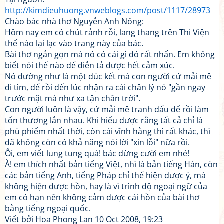
http://kimdieuhuong.vnweblogs.com/post/1117/28973
Chào bác nhà thơ Nguyễn Anh Nông:
Hôm nay em có chút rảnh rỗi, lang thang trên Thi Viện
thế nào lại lạc vào trang này của bác.
Bài thơ ngắn gọn mà nó có cái gì đó rất nhấn. Em không
biết nói thế nào để diễn tả được hết cảm xúc.
Nó dường như là một đúc kết mà con người cứ mải mê
đi tìm, để rồi đến lúc nhận ra cái chân lý nó "gần ngay
trước mặt mà như xa tận chân trời".
Con người luôn là vậy, cứ mải mê tranh đấu để rồi làm
tổn thương lẫn nhau. Khi hiểu được rằng tất cả chỉ là
phù phiếm nhất thời, còn cái vĩnh hằng thì rất khác, thì
đã không còn có khả năng nói lời "xin lỗi" nữa rồi.
Ôi, em viết lung tung quá! bác đừng cười em nhé!
À! em thích nhất bản tiếng Việt, nhì là bản tiếng Hán, còn
các bản tiếng Anh, tiếng Pháp chỉ thể hiện được ý, mà
không hiện được hồn, hay là vì trình độ ngoại ngữ của
em có hạn nên không cảm được cái hồn của bài thơ
bằng tiếng ngoại quốc.
Viết bởi Hoa Phong Lan 10 Oct 2008, 19:23