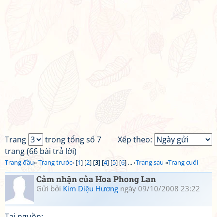
Trang
trong tổng số 7
Xếp theo:
trang (66 bài trả lời)
Trang đầu
«
Trang trước
‹ [
1
] [
2
] [
3
] [
4
] [
5
] [
6
] ... ›
Trang sau
»
Trang cuối
Cảm nhận của Hoa Phong Lan
Gửi bởi
Kim Diệu Hương
ngày 09/10/2008 23:22
Tại nguồn: