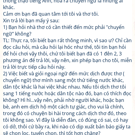
thông thạo tiếng Anh, hóa ra chuyển ngữ là những ai
khác.
Cảm ơn bạn đã quan tâm tới tôi và thơ tôi.
Xin trả lời bạn mấy ý sau:
1) Bạn hỏi nhà thơ có cần thiết đến mức phải "chuyển
ngữ" không?
TL: Thực ra, tôi biết bạn rất thông minh, vì sao ư? Chỉ cần
đọc câu hỏi, mà câu hỏi lại hóc như thế, tôi tin bạn hỏi
để hỏi chơi vậy thôi, chứ tôi biết bạn đã có 1 đên 2, 3
phương án để trả lời, vậy nên, xin phép bạn cho tôi, miễn
trả lời trực tiếp câu hỏi này.
2) Việc biết và giỏi ngoại ngữ đến mức dịch được thơ (
chuyển ngữ) thơ mình sang một thứ tiếng nước khác,
dân tộc khác là hai việc khác nhau. Nếu tôi dịch thơ tôi
sang 1 tiếng nước hoặc dân tộc nào đó, bạn có thích đọc
không? Hì hì...vậy nên, phải nhờ người khác, hoặc bạn
bè, anh em dịch hộ một cách tự giác, cho vui là chính,
trong đó có chuyện bi hài trong cách dịch thơ đó, theo
tôi không sao. Vì đây là diễn đàn, có đúng có sai, có hay
có dở, thôi cứ bầy ra, khi nào có dịp xuất bản báo giấy ta
sẽ chọn lọc, tuyển chọn, thì tốt hơn chăng?