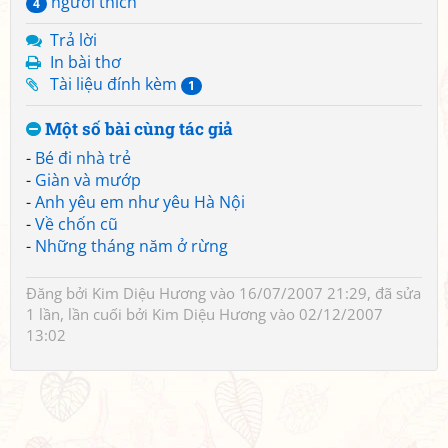
người thích
4
Trả lời
In bài thơ
Tài liệu đính kèm
1
Một số bài cùng tác giả
-
Bé đi nhà trẻ
-
Giàn và mướp
-
Anh yêu em như yêu Hà Nội
-
Về chốn cũ
-
Những tháng năm ở rừng
Đăng bởi
Kim Diệu Hương
vào 16/07/2007 21:29, đã sửa
1 lần, lần cuối bởi
Kim Diệu Hương
vào 02/12/2007
13:02