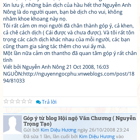
Xin lưu ý, những bản dịch của hầu hết thơ Nguyễn Anh
Nông là do người quen, bạn bè dịch cho vui, không
nhằm khoe khoang này nọ.
Tôi rất cảm ơn mọi người đã chân thành góp ý, cả khen,
cả chê cách dịch ( Cái được và chưa được). Và tôi rất tôn
trọng các cách dịch khác nhau của mỗi người, các bạn
cũng tham gia sáng tác thêm cho vui ấy mà.
Một lần nữa cảm ơn thantho đã quan tâm góp ý rất chân
tình
Viết bởi Nguyễn Anh Nông 21 Oct 2008, 16:03
NGUỒN:http://nguyenngocphu.vnweblogs.com/post/18
94/81033
☆
☆
☆
☆
☆
Trả lời
Góp ý từ blog Hội ngộ Văn Chương ( Nguyễn
Trọng Tạo)
Gửi bởi
Kim Diệu Hương
ngày 26/10/2008 23:24
Đã sửa 1 lần, lần cuối bởi
Kim Diệu Hương
vào