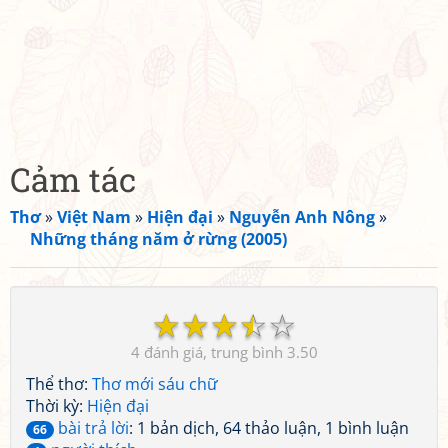
Cảm tác
Thơ
»
Việt Nam
»
Hiện đại
»
Nguyễn Anh Nông
»
Những tháng năm ở rừng (2005)
☆
☆
☆
☆
☆
4
3.50
Thể thơ:
Thơ mới sáu chữ
Thời kỳ:
Hiện đại
bài trả lời
: 1 bản dịch, 64 thảo luận, 1 bình luận
66