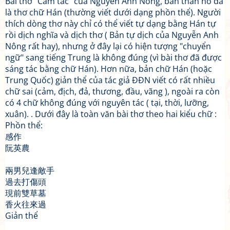
Bài thơ "Cảm tác" của Nguyễn Anh Nông, bản thân nó đã
là thơ chữ Hán (thường viết dưới dạng phồn thể). Người
thích dòng thơ này chỉ có thể viết tự dạng bằng Hán tự
rồi dịch nghĩa và dịch thơ ( Bản tự dịch của Nguyễn Anh
Nông rất hay), nhưng ở đây lại có hiện tượng "chuyển
ngữ" sang tiếng Trung là không đúng (vì bài thơ đã được
sáng tác bằng chữ Hán). Hơn nữa, bản chữ Hán (hoặc
Trung Quốc) giản thể của tác giả ĐĐN viết có rất nhiều
chữ sai (cảm, địch, đả, thương, đầu, vãng ), ngoài ra còn
có 4 chữ không đúng với nguyên tác ( tại, thời, lưỡng,
xuân). . Dưới đây là toàn văn bài thơ theo hai kiểu chữ :
Phồn thể:
感作
阮英農
兩男兒逢敵手
過去打傷頭
現前雙草墓
香火往來過
Giản thể