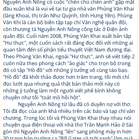
Nguyễn Anh Nông có cuộc "chén chú chén anh" gặp mặt
đầu xuân khá là vui vẻ tại tư gia nhà văn Phùng Văn Khai
(làng Khoai, thị trấn Như Quỳnh, tỉnh Hưng Yên). Phùng
Văn Khi là cán bộ biên tập tạp chí Văn nghệ quân đội,
còn thượng tá Nguyễn Anh Nông công tác ở Điện ảnh
quân đội. Cuối năm 2008, Phùng Văn Khai xuất bản tập
"Hư thực", một cuốn sách rất đáng đọc đối với những ai
quan tâm đến số phận tiểu thuyết Việt Nam đương đại.
Theo Phùng Văn Khai, ngoài "Hư thực", anh sẽ viết tiếp 2
cuốn nữa theo phong cách "ảo giác" cho trọn bộ trong
đó có tập "Hồ đồ" với những ý tưởng vô cùng táo bạo.
"Hồ đồ" đã khởi thảo được hơn trăm trang, tôi mới chỉ
đọc lướt qua nhưng quả thật bản thảo mới này có
những ý tưởng làm một người viết phê bình không
chuyên như tôi "toát mồ hôi hột".
Nguyễn Anh Nông từ lâu đã có duyên nợ với thơ.
Tôi đã đọc của anh khá nhiều trên các báo và tạp chí văn
chương. Trong lúc tôi và Phùng Văn Khai thay nhau nói
chuyện qua điện thoại với nhà thơ Trần Mạnh Hảo ở Sài
gòn thì Nguyễn Anh Nông "lẻn" sang phòng máy in hơn
30 trang bản trường ca "Bill Gates và trời xanh" làm quà