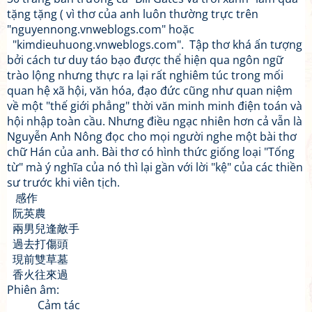
tặng tặng ( vì thơ của anh luôn thường trực trên
"nguyennong.vnweblogs.com" hoặc
"kimdieuhuong.vnweblogs.com". Tập thơ khá ấn tượng
bởi cách tư duy táo bạo được thể hiện qua ngôn ngữ
trào lộng nhưng thực ra lại rất nghiêm túc trong mối
quan hệ xã hội, văn hóa, đạo đức cũng như quan niệm
về một "thế giới phẳng" thời văn minh minh điện toán và
hội nhập toàn cầu. Nhưng điều ngạc nhiên hơn cả vẫn là
Nguyễn Anh Nông đọc cho mọi người nghe một bài thơ
chữ Hán của anh. Bài thơ có hình thức giống loại "Tống
từ" mà ý nghĩa của nó thì lại gần với lời "kệ" của các thiền
sư trước khi viên tịch.
感作
阮英農
兩男兒逢敵手
過去打傷頭
現前雙草墓
香火往來過
Phiên âm:
Cảm tác