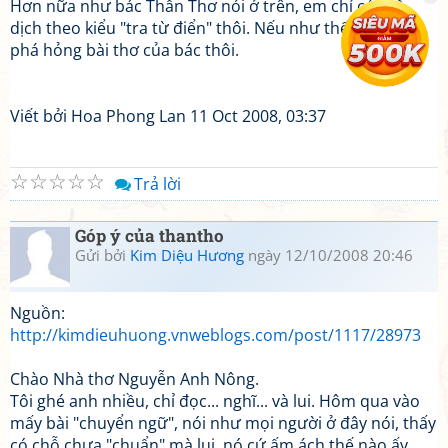
Hơn nữa như bác Thẩn Thơ nói ở trên, em chỉ có thể
dịch theo kiểu "tra từ điển" thôi. Nếu như thế thì chỉ có
phá hỏng bài thơ của bác thôi.
Viết bởi Hoa Phong Lan 11 Oct 2008, 03:37
☆
☆
☆
☆
☆
Trả lời
Góp ý của thantho
Gửi bởi
Kim Diệu Hương
ngày 12/10/2008 20:46
Nguồn:
http://kimdieuhuong.vnweblogs.com/post/1117/28973
Chào Nhà thơ Nguyễn Anh Nông.
Tôi ghé anh nhiều, chỉ đọc... nghĩ... và lui. Hôm qua vào
mấy bài "chuyển ngữ", nói như mọi người ở đây nói, thấy
có chỗ chưa "chuẩn" mà lui, nó cứ ấm ách thế nào ấy.