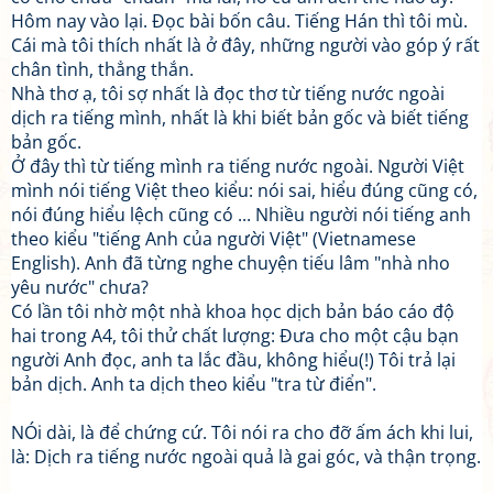
Hôm nay vào lại. Đọc bài bốn câu. Tiếng Hán thì tôi mù.
Cái mà tôi thích nhất là ở đây, những người vào góp ý rất
chân tình, thẳng thắn.
Nhà thơ ạ, tôi sợ nhất là đọc thơ từ tiếng nước ngoài
dịch ra tiếng mình, nhất là khi biết bản gốc và biết tiếng
bản gốc.
Ở đây thì từ tiếng mình ra tiếng nước ngoài. Người Việt
mình nói tiếng Việt theo kiểu: nói sai, hiểu đúng cũng có,
nói đúng hiểu lệch cũng có ... Nhiều người nói tiếng anh
theo kiểu "tiếng Anh của người Việt" (Vietnamese
English). Anh đã từng nghe chuyện tiếu lâm "nhà nho
yêu nước" chưa?
Có lần tôi nhờ một nhà khoa học dịch bản báo cáo độ
hai trong A4, tôi thử chất lượng: Đưa cho một cậu bạn
người Anh đọc, anh ta lắc đầu, không hiểu(!) Tôi trả lại
bản dịch. Anh ta dịch theo kiểu "tra từ điển".
NÓi dài, là để chứng cứ. Tôi nói ra cho đỡ ấm ách khi lui,
là: Dịch ra tiếng nước ngoài quả là gai góc, và thận trọng.