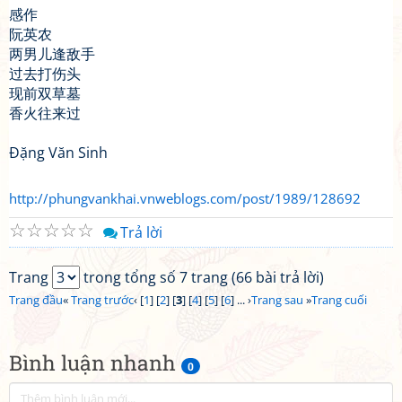
感作
阮英农
两男儿逢敌手
过去打伤头
现前双草墓
香火往来过
Đặng Văn Sinh
http://phungvankhai.vnweblogs.com/post/1989/128692
☆
☆
☆
☆
☆
Trả lời
Trang
trong tổng số 7 trang (66 bài trả lời)
Trang đầu
«
Trang trước
‹ [
1
] [
2
] [
3
] [
4
] [
5
] [
6
] ... ›
Trang sau
»
Trang cuối
Bình luận nhanh
0