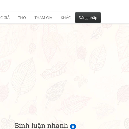
C GIẢ
THƠ
THAM GIA
KHÁC
Đăng nhập
Bình luận nhanh
0