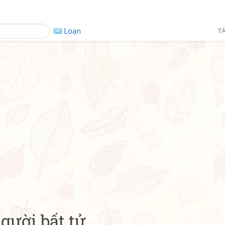
Loạn
TÁ
gười bất tử