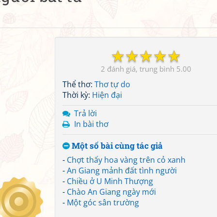
☆
☆
☆
☆
☆
2
5.00
Thể thơ:
Thơ tự do
Thời kỳ:
Hiện đại
Trả lời
In bài thơ
Một số bài cùng tác giả
-
Chợt thấy hoa vàng trên cỏ xanh
-
An Giang mảnh đất tình người
-
Chiều ở U Minh Thượng
-
Chào An Giang ngày mới
-
Một góc sân trường