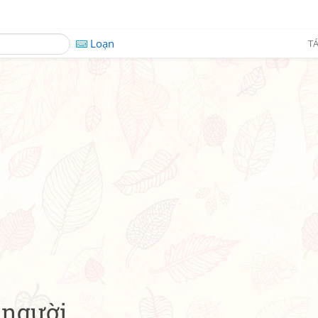
Loạn
TÁ
 người