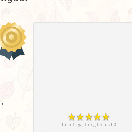
hản
☆
☆
☆
☆
☆
1
5.00