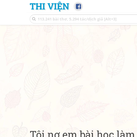
THI VIỆN
Tôi nợ em bài học làm