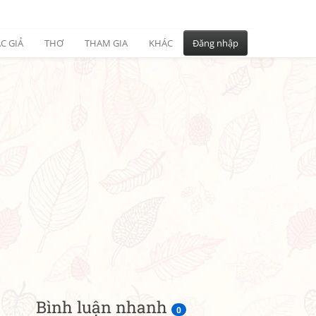
C GIẢ
THƠ
THAM GIA
KHÁC
Đăng nhập
Bình luận nhanh
0