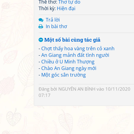
Thể thơ:
Thơ tự do
Thời kỳ:
Hiện đại
Trả lời
In bài thơ
Một số bài cùng tác giả
-
Chợt thấy hoa vàng trên cỏ xanh
-
An Giang mảnh đất tình người
-
Chiều ở U Minh Thượng
-
Chào An Giang ngày mới
-
Một góc sân trường
Đăng bởi
NGUYÊN AN BÌNH
vào 10/11/2020
07:17