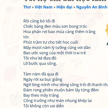
Thơ
»
Việt Nam
»
Hiện đại
»
Nguyễn An Bình
Rồi cũng bỏ tôi đi
Chiếc bảng đen màu sơn bong tróc
Hoa phấn rơi bao mùa càng thêm trắng
tóc
Phút trầm tư cho tiết học cuối
Mấy mươi năm lý tưởng cũng vơi dần
Bao ước vọng của một thời trai trẻ
Tôi như kẻ đưa đò
Lỡ bước qua sông.
Tám năm đã qua đi
Ngày rời xa bục giảng
Ngỡ lòng mình như dòng sông trôi đi thanh t
Đám rong phiền muộn bám lấy từng đêm
Bay theo mây trắng
Cổng trường như màn nhung khép lại
Tôi không còn vai diễn