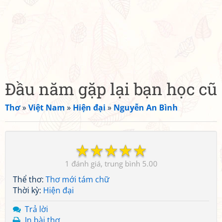
Đầu năm gặp lại bạn học cũ
Thơ
»
Việt Nam
»
Hiện đại
»
Nguyễn An Bình
☆
☆
☆
☆
☆
1
5.00
Thể thơ:
Thơ mới tám chữ
Thời kỳ:
Hiện đại
Trả lời
In bài thơ