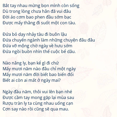
Bắt tay nhau mừng bọn mình còn sống
Dù trong lòng chưa hẳn đã vui đâu
Đời áo cơm bao phen đầu sớm bạc
Được mấy thằng đi suốt một con tàu.
Đứa bỏ dạy nhảy tàu đi buôn lậu
Đứa chuyển ngành làm những chuyện đâu đâu
Đứa vỡ mộng chờ ngày về hưu sớm
Đứa ngồi buồn nhìn thế cuộc bể dâu.
Nào nâng ly, bạn kể gì đi chứ
Mấy mươi năm nào đâu chỉ một ngày
Mấy mươi năm đời biết bao biến đổi
Biết ai còn ai mất ở ngày mai?
Ngày đầu năm, thôi vui lên bạn nhé
Được cầm tay mong gặp lại mùa sau
Rượu tràn ly ta cùng nhau uống cạn
Cơn say nào rồi cũng sẽ qua mau.