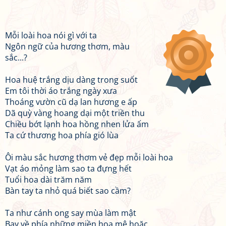
Mỗi loài hoa nói gì với ta
Ngôn ngữ của hương thơm, màu
sắc...?
Hoa huệ trắng dịu dàng trong suốt
Em tôi thời áo trắng ngày xưa
Thoáng vườn cũ dạ lan hương e ấp
Dã quỳ vàng hoang dại một triền thu
Chiều bớt lạnh hoa hồng nhen lửa ấm
Ta cứ thương hoa phía gió lùa
Ôi màu sắc hương thơm vẻ đẹp mỗi loài hoa
Vạt áo mỏng làm sao ta đựng hết
Tuổi hoa dài trăm năm
Bàn tay ta nhỏ quá biết sao cầm?
Ta như cánh ong say mùa làm mật
Bay về phía những miền hoa mê hoặc