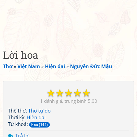
Lời hoa
Thơ
»
Việt Nam
»
Hiện đại
»
Nguyễn Đức Mậu
☆
☆
☆
☆
☆
1
5.00
Thể thơ:
Thơ tự do
Thời kỳ:
Hiện đại
Từ khoá:
hoa (144)
Trả lời