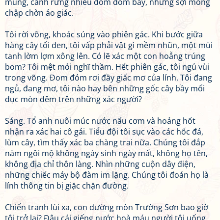
mùng, cánh rừng nhiều đom đóm bay, những sợi mỏng
chập chờn ảo giác.
Tôi rời võng, khoác súng vào phiên gác. Khi bước giữa
hàng cây tối đen, tôi vấp phải vật gì mềm nhũn, một mùi
tanh lờm lợm xông lên. Có lẽ xác một con hoẵng trúng
bom? Tôi mệt mỏi nghĩ thầm. Hết phiên gác, tôi ngủ vùi
trong võng. Đom đóm rơi đầy giấc mơ của lính. Tôi đang
ngủ, đang mơ, tôi nào hay bên những gốc cây bầy mối
đục mòn đêm trên những xác người?
Sáng. Tổ anh nuôi múc nước nấu cơm và hoảng hốt
nhận ra xác hai cô gái. Tiểu đội tôi sục vào các hốc đá,
lùm cây, tìm thấy xác ba chàng trai nữa. Chúng tôi đắp
năm ngôi mộ không ngày sinh ngày mất, không họ tên,
không địa chỉ thôn làng. Nhìn những cuộn dây điện,
những chiếc máy bộ đàm im lặng. Chúng tôi đoán họ là
lính thông tin bị giặc chặn đường.
Chiến tranh lùi xa, con đường mòn Trường Sơn bao giờ
tôi trở lại? Đâu cái giếng nước hoà máu người tôi uống