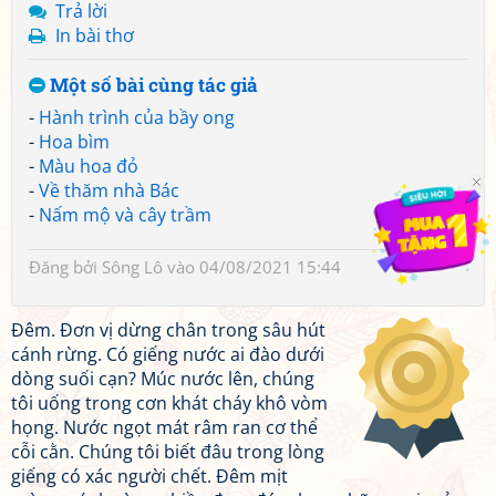
Trả lời
In bài thơ
Một số bài cùng tác giả
-
Hành trình của bầy ong
-
Hoa bìm
-
Màu hoa đỏ
-
Về thăm nhà Bác
-
Nấm mộ và cây trầm
Đăng bởi
Sông Lô
vào 04/08/2021 15:44
Đêm. Đơn vị dừng chân trong sâu hút
cánh rừng. Có giếng nước ai đào dưới
dòng suối cạn? Múc nước lên, chúng
tôi uống trong cơn khát cháy khô vòm
họng. Nước ngọt mát râm ran cơ thể
cỗi cằn. Chúng tôi biết đâu trong lòng
giếng có xác người chết. Đêm mịt