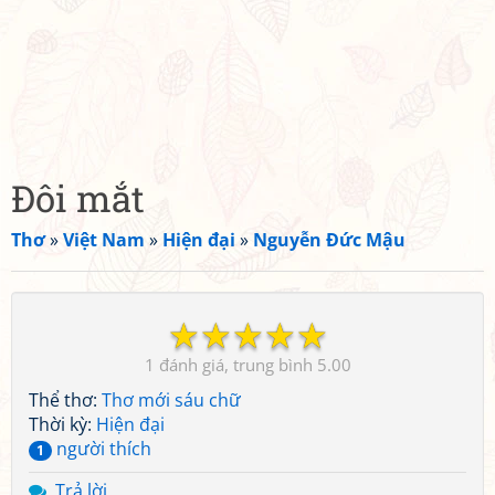
Đôi mắt
Thơ
»
Việt Nam
»
Hiện đại
»
Nguyễn Đức Mậu
☆
☆
☆
☆
☆
1
5.00
Thể thơ:
Thơ mới sáu chữ
Thời kỳ:
Hiện đại
người thích
1
Trả lời