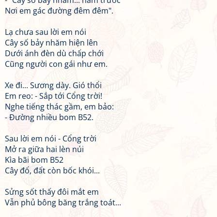
- "Cây số bảy nhăm... năm trước
Nơi em gác đường đêm đêm".
Lạ chưa sau lời em nói
Cây số bảy nhăm hiện lên
Dưới ánh đèn dù chấp chới
Cũng người con gái như em.
Xe đi... Sương dày. Gió thổi
Em reo: - Sắp tới Cổng trời!
Nghe tiếng thác gầm, em bảo:
- Đường nhiều bom B52.
Sau lời em nói - Cổng trời
Mở ra giữa hai lèn núi
Kìa bãi bom B52
Cây đổ, đất còn bốc khói...
Sửng sốt thấy đôi mắt em
Vẫn phủ bông băng trắng toát...