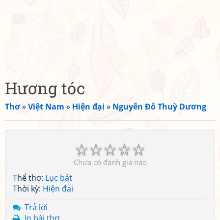
Hương tóc
Thơ
»
Việt Nam
»
Hiện đại
»
Nguyễn Đỗ Thuỳ Dương
☆
☆
☆
☆
☆
Chưa có đánh giá nào
Thể thơ:
Lục bát
Thời kỳ:
Hiện đại
Trả lời
In bài thơ