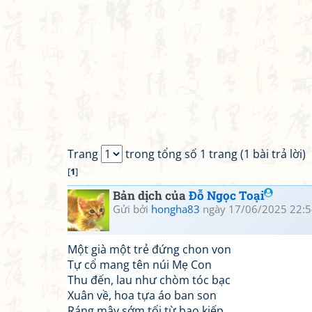
Trang
trong tổng số 1 trang (1 bài trả lời)
[
1
]
Bản dịch của
Đỗ Ngọc Toại
Gửi bởi
hongha83
ngày 17/06/2025 22:5
Một già một trẻ đứng chon von
Tự cổ mang tên núi Mẹ Con
Thu đến, lau như chòm tóc bạc
Xuân về, hoa tựa áo ban son
Ráng mây sớm tối từ bao kiếp