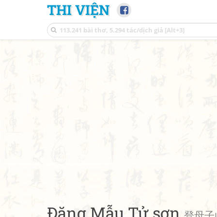
THI VIỆN
Đăng Mẫu Tử sơn
登母子山 