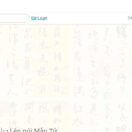
Loạn
TÁ
• Lên núi Mẫu Tử