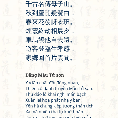
千
古
名
傳
母
子
山
。
秋
到
蘆
開
疑
鬢
白
，
春
來
花
發
訝
衣
班
。
煙
霞
終
劫
相
晨
夕
，
車
馬
饒
他
自
去
還
。
遊
客
登
臨
生
孝
感
，
家
鄉
回
首
片
雲
間
。
Đăng Mẫu Tử sơn
Y y lão chất đối đồng nhan,
Thiên cổ danh truyền Mẫu Tử san.
Thu đáo lô khai nghi mấn bạch,
Xuân lai hoa phát nhạ y ban.
Yên hà chung kiếp tương thần tịch,
Xa mã nhiêu tha tự khứ hoàn.
Du khách đăng lâm sinh hiếu cảm,