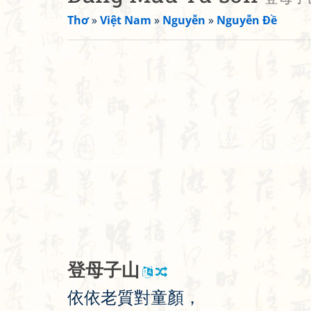
Thơ
»
Việt Nam
»
Nguyễn
»
Nguyễn Đề
登
母
子
山
依
依
老
質
對
童
顏
，