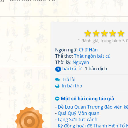
☆
☆
☆
☆
☆
1
5.
Ngôn ngữ:
Chữ Hán
Thể thơ:
Thất ngôn bát cú
Thời kỳ:
Nguyễn
bài trả lời
: 1 bản dịch
1
Trả lời
In bài thơ
Một số bài cùng tác giả
-
Đề Lưu Quan Trương đào viên kế
-
Quá Quỷ Môn quan
-
Lạng Sơn tức cảnh
-
Ký đồng hoài đệ Thanh Hiên Tố 