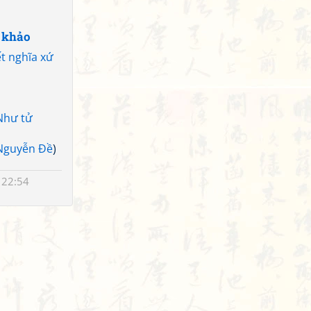
 khảo
t nghĩa xứ
Như tử
Nguyễn Đề
)
 22:54