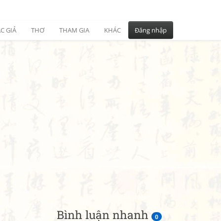
C GIẢ
THƠ
THAM GIA
KHÁC
Đăng nhập
Bình luận nhanh
0