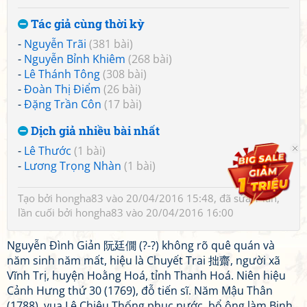
Tác giả cùng thời kỳ
-
Nguyễn Trãi
(381 bài)
-
Nguyễn Bỉnh Khiêm
(268 bài)
-
Lê Thánh Tông
(308 bài)
-
Đoàn Thị Điểm
(26 bài)
-
Đặng Trần Côn
(17 bài)
Dịch giả nhiều bài nhất
-
Lê Thước
(1 bài)
-
Lương Trọng Nhàn
(1 bài)
Tạo bởi
hongha83
vào 20/04/2016 15:48, đã sửa 1 lần,
lần cuối bởi
hongha83
vào 20/04/2016 16:00
Nguyễn Đình Giản 阮廷僩 (?-?) không rõ quê quán và
năm sinh năm mất, hiệu là Chuyết Trai 拙齋, người xã
Vĩnh Trị, huyện Hoằng Hoá, tỉnh Thanh Hoá. Niên hiệu
Cảnh Hưng thứ 30 (1769), đỗ tiến sĩ. Năm Mậu Thân
(1788), vua Lê Chiêu Thống phục nước, bổ ông làm Binh