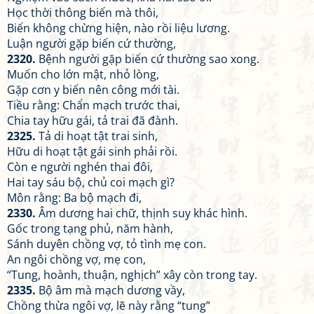
Học thời thông biến mà thôi,
Biến không chừng hiện, nào rồi liệu lương.
Luận người gặp biến cứ thường,
2320.
Bệnh người gặp biến cứ thường sao xong.
Muốn cho lớn mật, nhỏ lòng,
Gặp cơn y biến nên công mới tài.
Tiều rằng: Chẩn mạch trước thai,
Chia tay hữu gái, tả trai đã đành.
2325.
Tả di hoạt tật trai sinh,
Hữu di hoạt tật gái sinh phải rồi.
Còn e người nghén thai đôi,
Hai tay sáu bộ, chủ coi mạch gì?
Môn rằng: Ba bộ mạch đi,
2330.
Âm dương hai chữ, thịnh suy khác hình.
Gốc trong tạng phủ, năm hành,
Sánh duyên chồng vợ, tỏ tình mẹ con.
An ngôi chồng vợ, mẹ con,
“Tung, hoành, thuận, nghịch” xây còn trong tay.
2335.
Bộ âm mà mạch dương vầy,
Chồng thừa ngôi vợ, lẽ này rằng “tung”