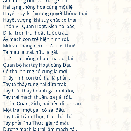
Âm dương đôi lứa chẳng so le,
Hai tạng thông hoà cùng một lệ,
Huyết suy, khí vượng quyết không thai.
Huyết vượng, khí suy chắc có thai,
Thốn Vi, Quan Hoạt, Xích hơi Sác,
Đi lại trơn tru, hoặc tước trác:
Ấy mạch con trẻ hiện hình rồi,
Mới vài tháng nên chưa biết thôi!
Tả mau là trai, hữu là gái,
Trơn tru thông nhau, mau đi, lại
Quan bộ hai tay Hoạt cùng Đại,
Có thai nhưng có cũng là mới.
Thấy hình con trẻ, hai là phải...
Tay tả thấy tung hai đứa trai:
Tay hữu thấy hoành gái một đôi;
Tay trái mạch thuận, ba gái rồi...
Thốn, Quan, Xích, hai bên đều nhau:
Một trai, một gái, có sai đâu.
Tay trái Trầm Thực, trai chắc hẳn...
Tay phải Phù Thực, gái rõ màu.
Dương mạch là trai, âm mạch gái,