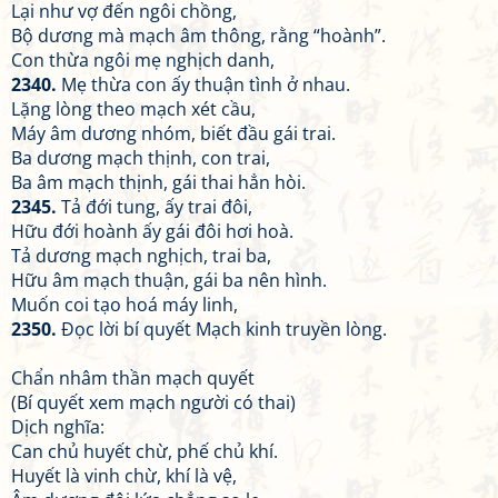
Lại như vợ đến ngôi chồng,
Bộ dương mà mạch âm thông, rằng “hoành”.
Con thừa ngôi mẹ nghịch danh,
2340.
Mẹ thừa con ấy thuận tình ở nhau.
Lặng lòng theo mạch xét cầu,
Máy âm dương nhóm, biết đầu gái trai.
Ba dương mạch thịnh, con trai,
Ba âm mạch thịnh, gái thai hẳn hòi.
2345.
Tả đới tung, ấy trai đôi,
Hữu đới hoành ấy gái đôi hơi hoà.
Tả dương mạch nghịch, trai ba,
Hữu âm mạch thuận, gái ba nên hình.
Muốn coi tạo hoá máy linh,
2350.
Đọc lời bí quyết Mạch kinh truyền lòng.
Chẩn nhâm thần mạch quyết
(Bí quyết xem mạch người có thai)
Dịch nghĩa:
Can chủ huyết chừ, phế chủ khí.
Huyết là vinh chừ, khí là vệ,