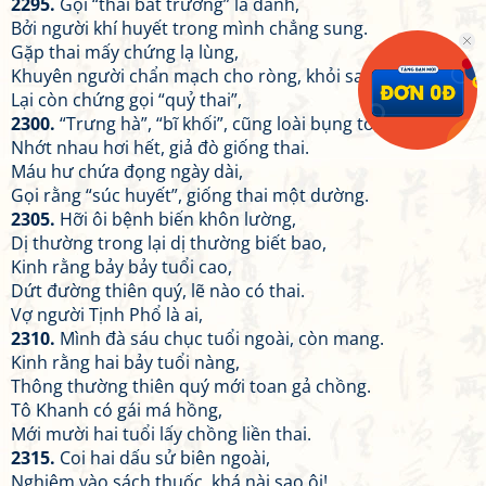
2295.
Gọi “thai bất trưởng” là danh,
Bởi người khí huyết trong mình chẳng sung.
Gặp thai mấy chứng lạ lùng,
Khuyên người chẩn mạch cho ròng, khỏi sai.
Lại còn chứng gọi “quỷ thai”,
2300.
“Trưng hà”, “bĩ khối”, cũng loài bụng to,
Nhớt nhau hơi hết, giả đò giống thai.
Máu hư chứa đọng ngày dài,
Gọi rằng “súc huyết”, giống thai một dường.
2305.
Hỡi ôi bệnh biến khôn lường,
Dị thường trong lại dị thường biết bao,
Kinh rằng bảy bảy tuổi cao,
Dứt đường thiên quý, lẽ nào có thai.
Vợ người Tịnh Phổ là ai,
2310.
Mình đà sáu chục tuổi ngoài, còn mang.
Kinh rằng hai bảy tuổi nàng,
Thông thường thiên quý mới toan gả chồng.
Tô Khanh có gái má hồng,
Mới mười hai tuổi lấy chồng liền thai.
2315.
Coi hai dấu sử biên ngoài,
Nghiệm vào sách thuốc, khá nài sao ôi!