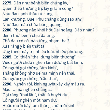
2275.
Đến như bệnh biến chứng kỳ,
Quen theo thường trị, lấy gì làm công?
Như đau lạnh thấu tử cung,
Can khương, Quế, Phụ chẳng dùng sao an?
Như đau máu chứa bàng quang,
2280.
Phương nào khỏi hốt Đại hoàng, Đào nhân?
Bệnh thời bệnh chịu đã ưng,
Chỗ đau có cớ, nào từng phạm thai?
Xưa rằng y biến thật tài,
Ứng theo máy trị, nhiều loài, nhiều phương.
2285.
Coi thiên “thai dựng biến thường”
Việc người chữa nghén lắm đường bất kinh.
Có người gọi chứng “ám kinh”,
Tháng không nhơ uế mà mình nên thai.
Có người gọi chứng “cấu thai”,
2290.
Nghén rồi, kinh nguyệt xầy xầy máu ra.
Máu ra mà nghén chẳng sa,
Gọi rằng “thai lậu”, thật là huyết dư.
Có người nghén một năm dư,
Hoặc mười bảy tám tháng chừ mới sinh.