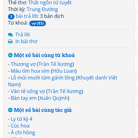
Thể thơ:
Thất ngôn tứ tuyệt
Thời kỳ:
Trung Đường
bài trả lời
: 3 bản dịch
3
Từ khoá:
vợ (83)
Trả lời
In bài thơ
Một số bài cùng từ khoá
-
Thương vợ
(
Trần Tế Xương
)
-
Màu tím hoa sim
(
Hữu Loan
)
-
Lỗ mũi mười tám gánh lông
(
Khuyết danh Việt
Nam
)
-
Văn tế sống vợ
(
Trần Tế Xương
)
-
Bàn tay em
(
Xuân Quỳnh
)
Một số bài cùng tác giả
-
Ly tứ kỳ 4
-
Cúc hoa
-
Á chi hồng