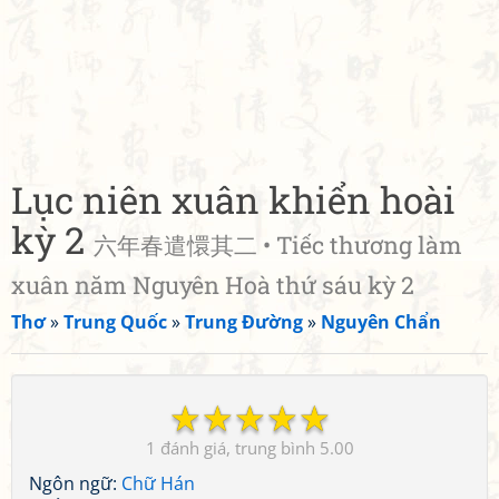
Lục niên xuân khiển hoài
kỳ 2
六年春遣懁其二 • Tiếc thương làm
xuân năm Nguyên Hoà thứ sáu kỳ 2
Thơ
»
Trung Quốc
»
Trung Đường
»
Nguyên Chẩn
☆
☆
☆
☆
☆
1
5.00
Ngôn ngữ:
Chữ Hán