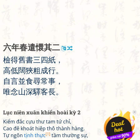
六
年
春
遣
懁
其
二
檢
得
舊
書
三
四
紙
，
高
低
闊
狹
粗
成
行
。
自
言
並
食
尋
常
事
，
唯
念
山
深
驛
客
長
。
Lục niên xuân khiển hoài kỳ 2
Kiểm đắc cựu thư tam tứ chỉ,
Cao đê khoát hiệp thô thành hàng.
[1]
Tự ngôn
tịnh thực
tầm thường sự,