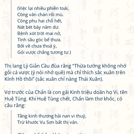
(Việc lại nhiều phiền toái,
Công văn chán rối mù.
Công phu hai chỗ hết,
Nát bét bảy năm dư.
Bệnh xót trời mai nở,
Tình sầu góc bể thưa.
Bởi về chưa thoả ý,
Gỏi vược chẳng tương tư.)
Thị lang Lý Giản Cầu đùa rằng “Thừa tướng không nhớ
gỏi cá vược (ý nói nhớ quê) mà chỉ thích sắc xuân trên
Kính Hồ thôi” (sắc xuân chỉ nàng Thái Xuân).
Vợ trước của Chẩn là con gái Kinh triệu doãn họ Vi, tên
Huệ Tùng. Khi Huệ Tùng chết, Chẩn làm thơ khóc, có
câu rằng:
Tằng kinh thương hải nan vi thuỷ,
Trừ khước Vu Sơn bất thị vân.