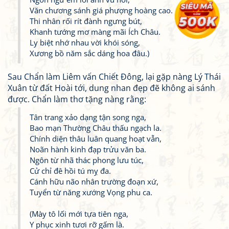
Văn chương sánh giá phượng hoàng cao.
Thi nhân rối rít đành ngưng bút,
Khanh tướng mơ màng mãi Ích Châu.
Ly biệt nhớ nhau vời khói sóng,
Xương bồ năm sắc dáng hoa đâu.)
Sau Chẩn làm Liêm vấn Chiết Đông, lại gặp nàng Lý Thái
Xuân từ đất Hoài tới, dung nhan đẹp đẽ không ai sánh
được. Chẩn làm thơ tặng nàng rằng:
Tân trang xảo dạng tận song nga,
Bao mạn Thường Châu thấu ngạch la.
Chính diện thâu luân quang hoạt vẫn,
Noãn hành kinh đạp trửu văn ba.
Ngôn từ nhã thác phong lưu túc,
Cử chỉ đê hồi tú mỵ đa.
Cánh hữu não nhân trường đoạn xứ,
Tuyển từ năng xướng Vọng phu ca.
(Mày tô lối mới tựa tiên nga,
Y phục xinh tươi rỡ gấm là.