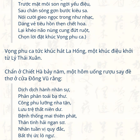
Trước mặt môi son ngời yểu điệu,
Sau chân sóng gợn bước kiêu sa.
Nói cười gieo ngọc trong như nhạc,
Dáng vẻ tiêu hồn thẹn chết hoa.
Lại khéo não nùng cung đứt ruột,
Chọn lời đặt khúc Vọng phu ca.)
Vọng phu ca tức khúc hát La Hống, một khúc điệu khởi
từ Lý Thái Xuân.
Chẩn ở Chiết Hà bảy năm, một hôm uống rượu say đề
thơ ở cửa Đông Vũ rằng:
Dịch dịch hành nhân sự,
Phân phân toái bạ thư.
Công phu lưỡng nha tận,
Lưu trệ thất niên dư.
Bệnh thống mai thiên phát,
Thân tình hải ngạn sơ.
Nhân tuần vị quy đắc,
Bất thị ức lô ngư.