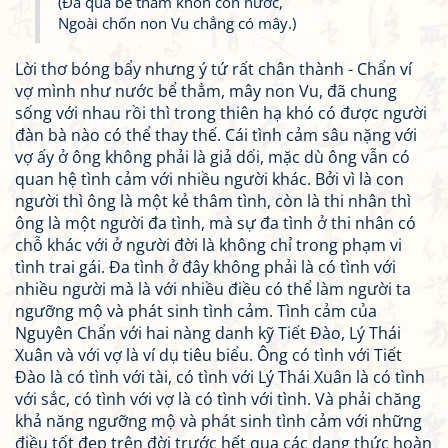
(Đã qua bể thẳm khôn còn nước,
Ngoài chốn non Vu chẳng có mây.)
Lời thơ bóng bẩy nhưng ý tứ rất chân thành - Chẩn ví
vợ mình như nước bể thẳm, mây non Vu, đã chung
sống với nhau rồi thì trong thiên hạ khó có được người
đàn bà nào có thể thay thế. Cái tình cảm sâu nặng với
vợ ấy ở ông không phải là giả dối, mặc dù ông vẫn có
quan hệ tình cảm với nhiều người khác. Bởi vì là con
người thì ông là một kẻ thâm tình, còn là thi nhân thì
ông là một người đa tình, mà sự đa tình ở thi nhân có
chỗ khác với ở người đời là không chỉ trong phạm vi
tình trai gái. Đa tình ở đây không phải là có tình với
nhiều người mà là với nhiều điều có thể làm người ta
ngưỡng mộ và phát sinh tình cảm. Tình cảm của
Nguyên Chẩn với hai nàng danh kỹ Tiết Đào, Lý Thái
Xuân và với vợ là ví dụ tiêu biểu. Ông có tình với Tiết
Đào là có tình với tài, có tình với Lý Thái Xuân là có tình
với sắc, có tình với vợ là có tình với tình. Và phải chăng
khả năng ngưỡng mộ và phát sinh tình cảm với những
điều tốt đẹp trên đời trước hết qua các dạng thức hoàn