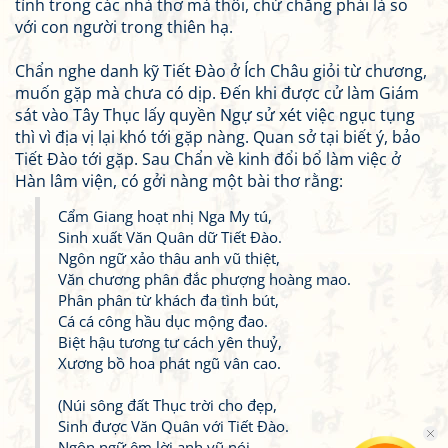
tình trong các nhà thơ mà thôi, chứ chẳng phải là so
với con người trong thiên hạ.
Chẩn nghe danh kỹ Tiết Đào ở Ích Châu giỏi từ chương,
muốn gặp mà chưa có dịp. Đến khi được cử làm Giám
sát vào Tây Thục lấy quyền Ngự sử xét việc ngục tụng
thì vì địa vị lại khó tới gặp nàng. Quan sở tại biết ý, bảo
Tiết Đào tới gặp. Sau Chẩn về kinh đổi bổ làm việc ở
Hàn lâm viện, có gởi nàng một bài thơ rằng:
Cẩm Giang hoạt nhị Nga My tú,
Sinh xuất Văn Quân dữ Tiết Đào.
Ngôn ngữ xảo thâu anh vũ thiệt,
Văn chương phân đắc phượng hoàng mao.
Phân phân từ khách đa tình bút,
Cá cá công hầu dục mộng đao.
Biệt hậu tương tư cách yên thuỷ,
Xương bồ hoa phát ngũ vân cao.
(Núi sông đất Thục trời cho đẹp,
Sinh được Văn Quân với Tiết Đào.
Ngôn ngữ êm lời anh vũ nói,