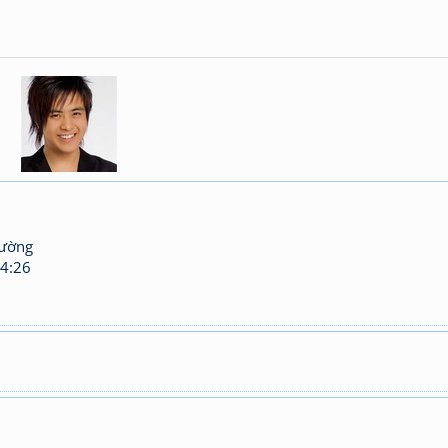
hường
4:26