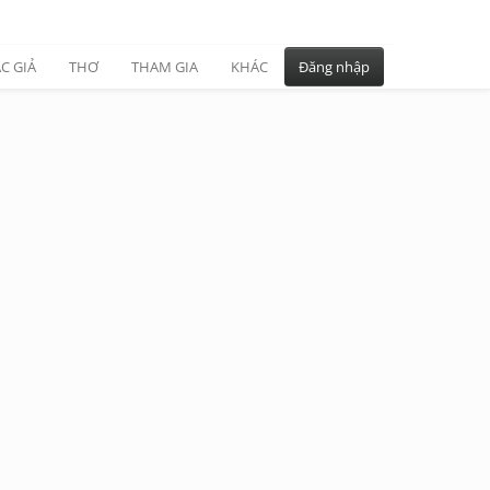
C GIẢ
THƠ
THAM GIA
KHÁC
Đăng nhập