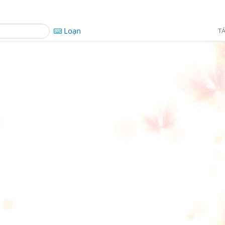
Loạn
TÁ