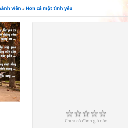
hành viên
»
Hơn cả một tình yêu
☆
☆
☆
☆
☆
Chưa có đánh giá nào