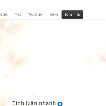
C GIẢ
THƠ
THAM GIA
KHÁC
Đăng nhập
Bình luận nhanh
0