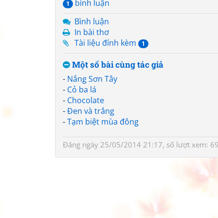
bình luận
1
Bình luận
In bài thơ
Tài liệu đính kèm
1
Một số bài cùng tác giả
-
Nắng Sơn Tây
-
Cỏ ba lá
-
Chocolate
-
Đen và trắng
-
Tạm biệt mùa đông
Đăng ngày 25/05/2014 21:17, số lượt xem: 6