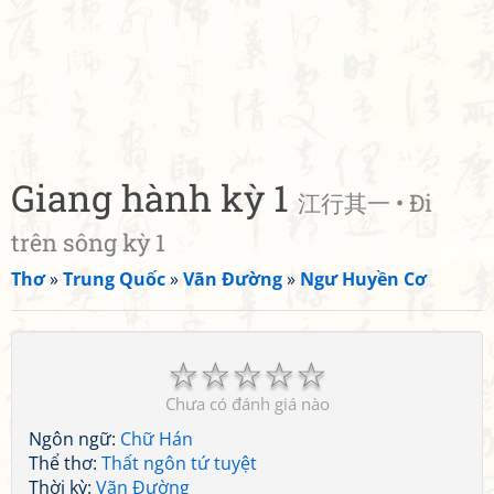
Giang hành kỳ 1
江行其一 • Đi
trên sông kỳ 1
Thơ
»
Trung Quốc
»
Vãn Đường
»
Ngư Huyền Cơ
☆
☆
☆
☆
☆
Chưa có đánh giá nào
Ngôn ngữ:
Chữ Hán
Thể thơ:
Thất ngôn tứ tuyệt
Thời kỳ:
Vãn Đường