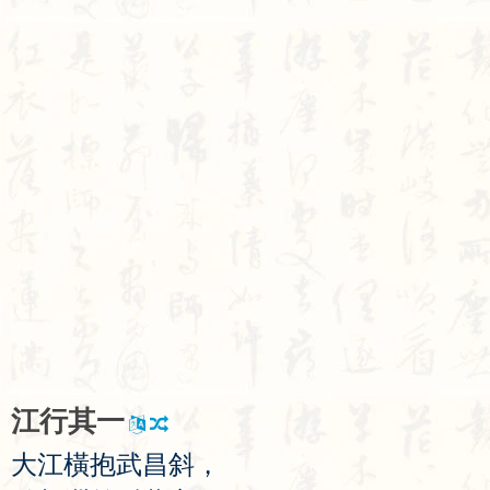
江
行
其
一
大
江
橫
抱
武
昌
斜
，