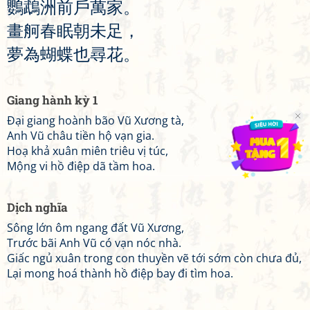
鸚
鵡
洲
前
戶
萬
家
。
畫
舸
春
眠
朝
未
足
，
夢
為
蝴
蝶
也
尋
花
。
Giang hành kỳ 1
Đại giang hoành bão Vũ Xương tà,
Anh Vũ châu tiền hộ vạn gia.
Hoạ khả xuân miên triêu vị túc,
Mộng vi hồ điệp dã tầm hoa.
Dịch nghĩa
Sông lớn ôm ngang đất Vũ Xương,
Trước bãi Anh Vũ có vạn nóc nhà.
Giấc ngủ xuân trong con thuyền vẽ tới sớm còn chưa đủ,
Lại mong hoá thành hồ điệp bay đi tìm hoa.