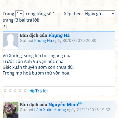
Trang
trong tổng số 1
Xếp theo:
trang (3 bài trả lời)
[
1
]
Bản dịch của
Phụng Hà
Gửi bởi
Phụng Hà
ngày 30/08/2010 20:30
Vũ Xương, sông lớn bọc ngang qua,
Trước cồn Anh Vũ vạn nóc nhà.
Giấc xuân thuyền sớm còn chưa đủ,
Trong mơ hoá bướm thử vờn hoa.
☆
☆
☆
☆
☆
Trả lời
Bản dịch của
Nguyễn Minh
Gửi bởi
Lâm Xuân Hương
ngày 21/12/2015 19:32