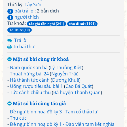
Thời kỳ:
Tây Sơn
bài trả lời
: 2 bản dịch
2
người thích
1
Từ khoá:
tác giả tồn nghi (241)
thơ đi sứ (1191)
Tô Thức (10)
Trả lời
In bài thơ
Một số bài cùng từ khoá
-
Nam quốc sơn hà
(
Lý Thường Kiệt
)
-
Thuật hứng bài 24
(
Nguyễn Trãi
)
-
Hà thành tức cảnh
(
Dương Khuê
)
-
Uống rượu tiêu sầu bài 1
(
Cao Bá Quát
)
-
Tức cảnh chiều thu
(
Bà huyện Thanh Quan
)
Một số bài cùng tác giả
-
Đề ngự bình hoạ đồ kỳ 3 - Tam cố thảo lư
-
Thu cúc
-
Đề ngự bình hoạ đồ kỳ 1 - Đào viên tam kết nghĩa