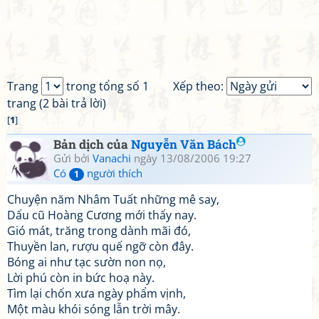
Trang
trong tổng số 1
Xếp theo:
trang (2 bài trả lời)
[
1
]
Bản dịch của
Nguyễn Văn Bách
Gửi bởi
Vanachi
ngày 13/08/2006 19:27
Có
người thích
1
Chuyện năm Nhâm Tuất những mê say,
Dấu cũ Hoàng Cương mới thấy nay.
Gió mát, trăng trong dành mãi đó,
Thuyền lan, rượu quế ngỡ còn đây.
Bóng ai như tạc sườn non nọ,
Lời phú còn in bức hoạ này.
Tìm lại chốn xưa ngày phẩm vịnh,
Một màu khói sóng lẫn trời mây.